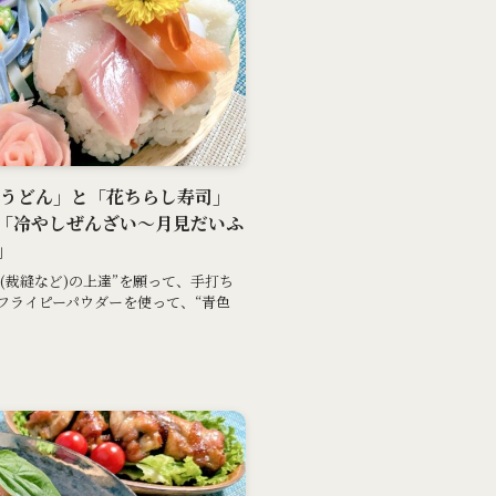
打ちうどん」と「花ちらし寿司」
「冷やしぜんざい～月見だいふ
」
(裁縫など)の上達”を願って、手打ち
フライピーパウダーを使って、“青色