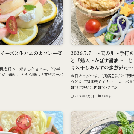
ールチーズと生ハムのカプレーゼ
2026.7.7「～天の川～手
と「鶏天～かぼす醤油～」と
く＆干しあんずの蜜煮添え～
桃を買って来ました巷では、“今年
すが…高い。そんな時は『業務スーパ
今日は七夕です。“無病息災”と“芸時
うどんに初挑戦です！今回は、バタ
麺”と“淡い水色麺”の２色の...
2026年7月9日
おかず