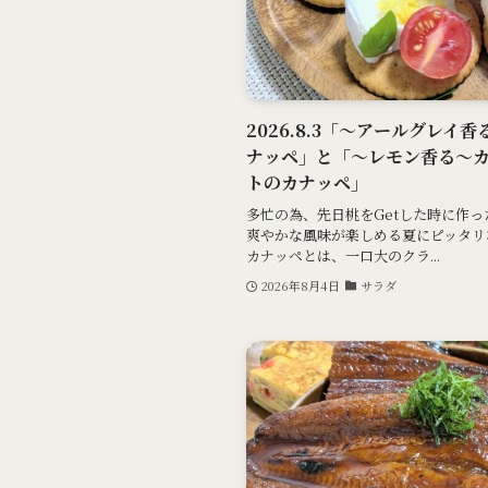
2026.8.3「～アールグレ
ナッペ」と「～レモン香る～
トのカナッペ」
多忙の為、先日桃をGetした時に作
爽やかな風味が楽しめる夏にピッタリ
カナッペとは、一口大のクラ...
2026年8月4日
サラダ