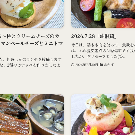
イ香る～桃とクリームチーズのカ
2026.7.28「油淋鶏」
カマンベールチーズとミニトマ
今日は、鶏もも肉を使って、食欲を
は、ふれ愛交差点の“油淋鶏”です
したが、ギリセーフでした(笑...
った、何時しかのランチを投稿します
な、2種のカナッペを作りましたよ
2026年7月30日
おかず