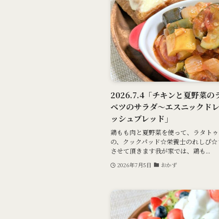
2026.7.4「チキンと夏野
ベツのサラダ～エスニックド
ッシュブレッド」
鶏もも肉と夏野菜を使って、ラタトゥ
の、クックパッド☆栄養士のれしぴ☆
させて頂きます我が家では、鶏も...
2026年7月5日
おかず