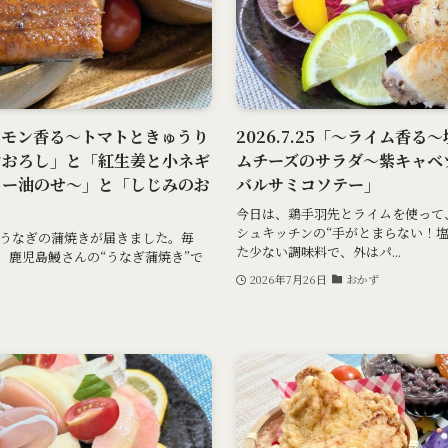
「～レモン香る～トマトときゅうり
2026.7.25「～ライム香
すおろし」と「紅生姜と小ネギ
ムチーズのサラダ～紫キャベ
ラー油のせ～」と「しじみのお
バルサミコソテー」
今日は、鶏手羽先とライムを使って
シュキッチンの“手がとまらない！
うなぎの蒲焼きが届きました。毎
た少ない調味料で、外はパ...
、鹿児島鰻さんの“うなぎ蒲焼き”で
2026年7月26日
おかず