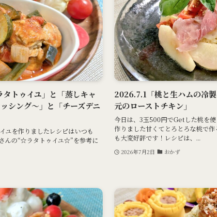
菜のラタトゥイユ」と「蒸しキャ
2026.7.1「桃と生ハムの
レッシング～」と「チーズデニ
元のローストチキン」
今日は、3玉500円でGetした桃
作りました甘くてとろとろな桃で作
イユを作りましたレシピはいつも
も大変好評です！レシピは、...
さんの“☆ラタトゥイユ☆”を参考に
2026年7月2日
おかず