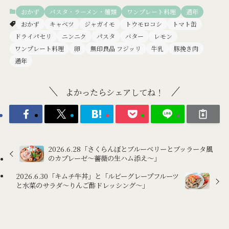
おかず
パスタ・ラーメン・麺類
ワンプレート料理
通年
おかず
キャベツ
ジャガイモ
トウモロコシ
トマト缶
ドライパセリ
ニンニク
パスタ
バター
レモン
ワンプレート料理
卵
無印良品 フジッリ
牛乳
豚挽き肉
通年
よかったらシェアしてね！
2026.6.28「さくらんぼとブルーベリーとブッラータ風
のカプレーゼ～薔薇の生ハム添え～」
2026.6.30「キムチ牛丼」と「ルビーグレープフルーツ
と水菜のサラダ～りんご酢ドレッシング～」