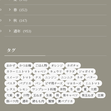
春
(152)
秋
(147)
通年
(953)
タグ
おかず
かつお梅
ごはん物
オレンジ
カボチャ
カラーミニトマト
キャベツ
キュウリ
サラダ
ジャガイモ
スイーツ
トマト
ナス
ニンジン
ニンニク
ネギ
バター
パスタ
パプリカ
パン
ピザ用チーズ
マヨネーズ
ミニトマト
レタス
レモン
ワンプレート料理
丼物
冬
卵
夏
大根
大葉
春
汁物
玉ねぎ
生姜
秋
紫キャベツ
紫玉ねぎ
豆腐
豚バラ肉
通年
鶏もも肉
麺類
黄パプリカ