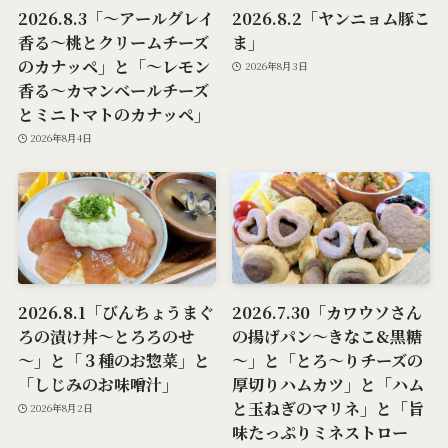
2026.8.3「～アールグレイ
2026.8.2「ヤンニョム豚こ
香る～桃とクリームチーズ
ま」
のカナッペ」と「～レモン
2026年8月3日
香る～カマンベールチーズ
とミニトマトのカナッペ」
2026年8月4日
2026.8.1「びんちょうまぐ
2026.7.30「カワウソさん
ろの漬け丼～とろろのせ
の揚げパン～きなこ&黒糖
～」と「３種のお惣菜」と
～」と「とろ～りチーズの
「しじみのお味噌汁」
厚切りハムカツ」と「ハム
と玉ねぎのマリネ」と「旨
2026年8月2日
味たっぷりミネストロー