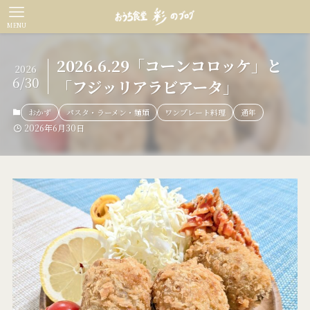
MENU
2026.6.29「コーンコロッケ」と
2026
6/30
「フジッリアラビアータ」
おかず
パスタ・ラーメン・麺類
ワンプレート料理
通年
2026年6月30日