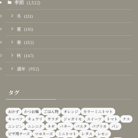
季節
(1,522)
冬
(131)
夏
(141)
春
(152)
秋
(147)
通年
(952)
タグ
おかず
かつお梅
ごはん物
オレンジ
カラーミニトマト
キャベツ
キュウリ
サラダ
ジャガイモ
スイーツ
トマト
ナス
ニンジン
ニンニク
ネギ
バター
パスタ
パプリカ
パン
ピザ用チーズ
マヨネーズ
ミニトマト
レタス
レモン