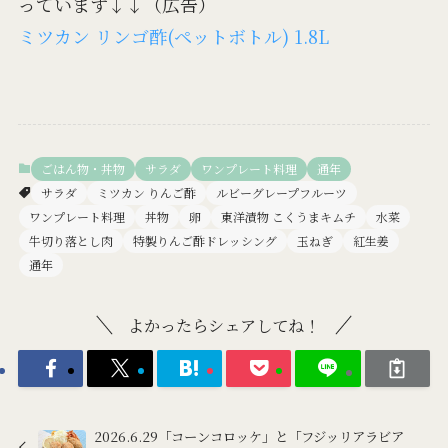
っています↓↓（広告）
ミツカン リンゴ酢(ペットボトル) 1.8L
ごはん物・丼物
サラダ
ワンプレート料理
通年
サラダ
ミツカン りんご酢
ルビーグレープフルーツ
ワンプレート料理
丼物
卵
東洋漬物 こくうまキムチ
水菜
牛切り落とし肉
特製りんご酢ドレッシング
玉ねぎ
紅生姜
通年
よかったらシェアしてね！
2026.6.29「コーンコロッケ」と「フジッリアラビア