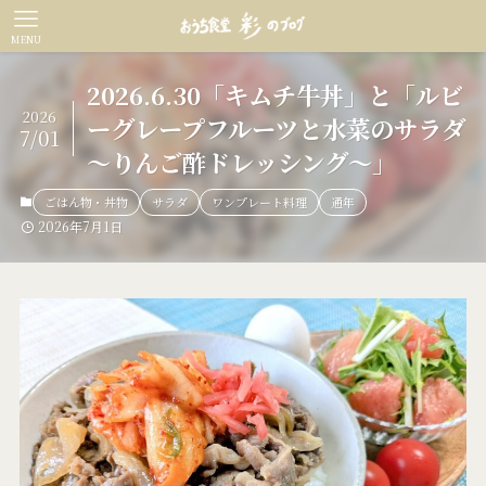
MENU
2026.6.30「キムチ牛丼」と「ルビ
2026
ーグレープフルーツと水菜のサラダ
7/01
～りんご酢ドレッシング～」
ごはん物・丼物
サラダ
ワンプレート料理
通年
2026年7月1日