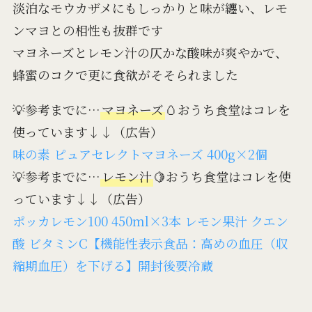
淡泊なモウカザメにもしっかりと味が纏い、レモ
ンマヨとの相性も抜群です
マヨネーズとレモン汁の仄かな酸味が爽やかで、
蜂蜜のコクで更に食欲がそそられました
💡参考までに…
マヨネーズ
🥚おうち食堂はコレを
使っています↓↓（広告）
味の素 ピュアセレクトマヨネーズ 400g×2個
💡参考までに…
レモン汁
🍋おうち食堂はコレを使
っています↓↓（広告）
ポッカレモン100 450ml×3本 レモン果汁 クエン
酸 ビタミンC【機能性表示食品：高めの血圧（収
縮期血圧）を下げる】開封後要冷蔵