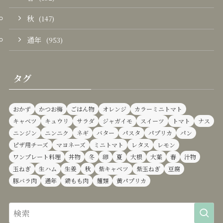
秋
(147)
通年
(953)
タグ
おかず
かつお梅
ごはん物
オレンジ
カラーミニトマト
キャベツ
キュウリ
サラダ
ジャガイモ
スイーツ
トマト
ナス
ニンジン
ニンニク
ネギ
バター
パスタ
パプリカ
パン
ピザ用チーズ
マヨネーズ
ミニトマト
レタス
レモン
ワンプレート料理
丼物
冬
卵
夏
大根
大葉
春
汁物
玉ねぎ
生ハム
生姜
秋
紫キャベツ
紫玉ねぎ
豆腐
豚バラ肉
通年
鶏もも肉
麺類
黄パプリカ