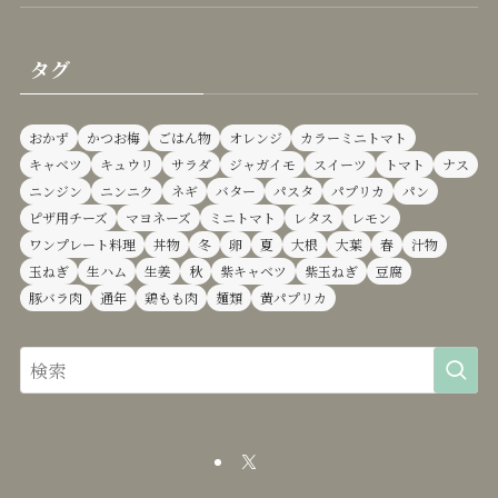
タグ
おかず
かつお梅
ごはん物
オレンジ
カラーミニトマト
キャベツ
キュウリ
サラダ
ジャガイモ
スイーツ
トマト
ナス
ニンジン
ニンニク
ネギ
バター
パスタ
パプリカ
パン
ピザ用チーズ
マヨネーズ
ミニトマト
レタス
レモン
ワンプレート料理
丼物
冬
卵
夏
大根
大葉
春
汁物
玉ねぎ
生ハム
生姜
秋
紫キャベツ
紫玉ねぎ
豆腐
豚バラ肉
通年
鶏もも肉
麺類
黄パプリカ