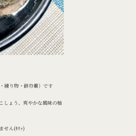
・練り物・餅巾着）です
塩こしょう、爽やかな風味の柚
ん(ｷﾘｯ)