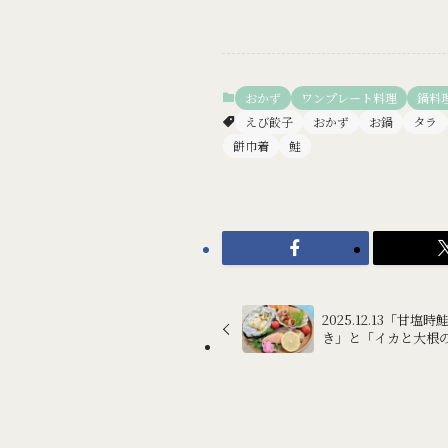
おかず
ワンプレート料理
鍋料
えび餃子
おかず
お鍋
タラ
餅巾着
鮭
2025.12.13「
き」と「イカと大根