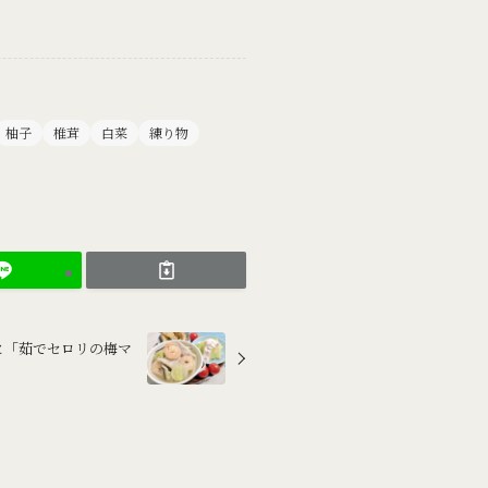
柚子
椎茸
白菜
練り物
煮」と「茹でセロリの梅マ