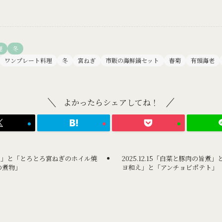
理
冬
ワンプレート料理
冬
宮ねぎ
市販の海鮮鍋セット
春菊
有頭海老
よかったらシェアしてね！
甘塩時鮭」と「とろとろ宮ねぎのホイル焼
2025.12.15「白菜と豚肉の旨
の煮物」
ヨ和え」と「アンチョビポテト」