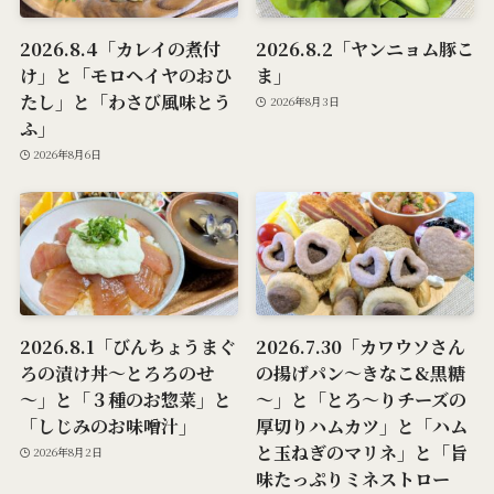
2026.8.4「カレイの煮付
2026.8.2「ヤンニョム豚こ
け」と「モロヘイヤのおひ
ま」
たし」と「わさび風味とう
2026年8月3日
ふ」
2026年8月6日
2026.8.1「びんちょうまぐ
2026.7.30「カワウソさん
ろの漬け丼～とろろのせ
の揚げパン～きなこ&黒糖
～」と「３種のお惣菜」と
～」と「とろ～りチーズの
「しじみのお味噌汁」
厚切りハムカツ」と「ハム
と玉ねぎのマリネ」と「旨
2026年8月2日
味たっぷりミネストロー