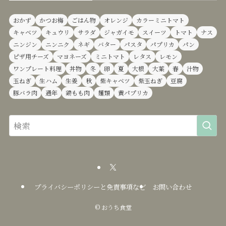
おかず
かつお梅
ごはん物
オレンジ
カラーミニトマト
キャベツ
キュウリ
サラダ
ジャガイモ
スイーツ
トマト
ナス
ニンジン
ニンニク
ネギ
バター
パスタ
パプリカ
パン
ピザ用チーズ
マヨネーズ
ミニトマト
レタス
レモン
ワンプレート料理
丼物
冬
卵
夏
大根
大葉
春
汁物
玉ねぎ
生ハム
生姜
秋
紫キャベツ
紫玉ねぎ
豆腐
豚バラ肉
通年
鶏もも肉
麺類
黄パプリカ
プライバシーポリシーと免責事項など
お問い合わせ
©
おうち食堂