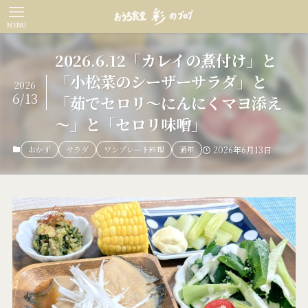
MENU
2026.6.12「カレイの煮付け」と
「小松菜のシーザーサラダ」と
2026
6/13
「茹でセロリ～にんにくマヨ添え
～」と「セロリ味噌」
おかず
サラダ
ワンプレート料理
通年
2026年6月13日