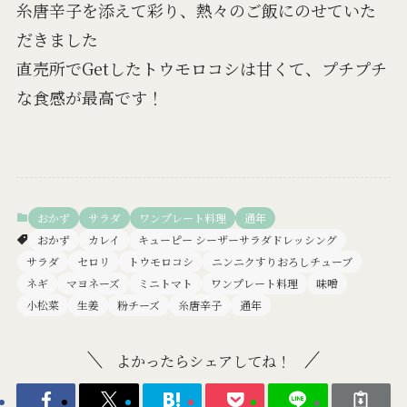
糸唐辛子を添えて彩り、熱々のご飯にのせていた
だきました
直売所でGetしたトウモロコシは甘くて、プチプチ
な食感が最高です！
おかず
サラダ
ワンプレート料理
通年
おかず
カレイ
キューピー シーザーサラダドレッシング
サラダ
セロリ
トウモロコシ
ニンニクすりおろしチューブ
ネギ
マヨネーズ
ミニトマト
ワンプレート料理
味噌
小松菜
生姜
粉チーズ
糸唐辛子
通年
よかったらシェアしてね！