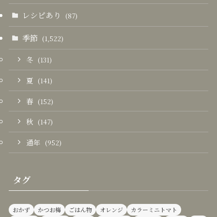
レシピあり
(87)
季節
(1,522)
冬
(131)
夏
(141)
春
(152)
秋
(147)
通年
(952)
タグ
おかず
かつお梅
ごはん物
オレンジ
カラーミニトマト