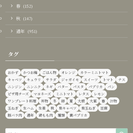
春
(152)
秋
(147)
通年
(951)
タグ
おかず
かつお梅
ごはん物
オレンジ
カラーミニトマト
キャベツ
キュウリ
サラダ
ジャガイモ
スイーツ
トマト
ナス
ニンジン
ニンニク
ネギ
バター
パスタ
パプリカ
パン
ピザ用チーズ
マヨネーズ
ミニトマト
レタス
レモン
ワンプレート料理
丼物
冬
卵
夏
大根
大葉
春
汁物
玉ねぎ
生ハム
生姜
秋
紫キャベツ
紫玉ねぎ
豆腐
豚バラ肉
通年
鶏もも肉
麺類
黄パプリカ