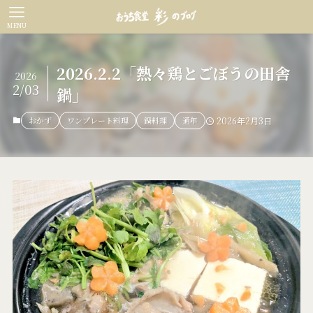
MENU
2026.2.2「熱々鶏とごぼうの田舎
2026
2/03
鍋」
おかず
ワンプレート料理
鍋料理
通年
2026年2月3日