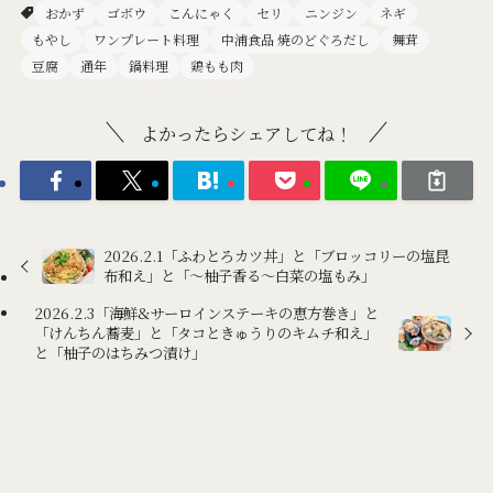
おかず
ゴボウ
こんにゃく
セリ
ニンジン
ネギ
もやし
ワンプレート料理
中浦食品 焼のどぐろだし
舞茸
豆腐
通年
鍋料理
鶏もも肉
よかったらシェアしてね！
2026.2.1「ふわとろカツ丼」と「ブロッコリーの塩昆
布和え」と「～柚子香る～白菜の塩もみ」
2026.2.3「海鮮&サーロインステーキの恵方巻き」と
「けんちん蕎麦」と「タコときゅうりのキムチ和え」
と「柚子のはちみつ漬け」