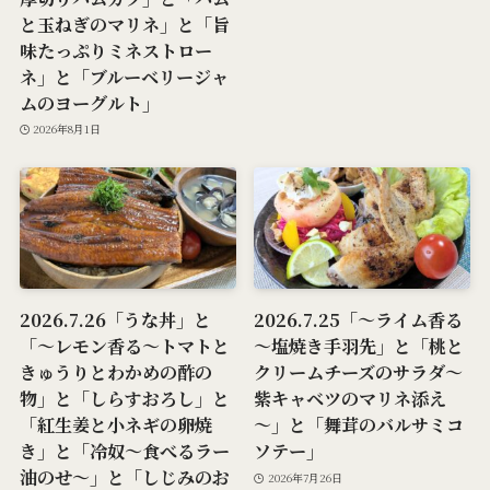
と玉ねぎのマリネ」と「旨
味たっぷりミネストロー
ネ」と「ブルーベリージャ
ムのヨーグルト」
2026年8月1日
2026.7.26「うな丼」と
2026.7.25「～ライム香る
「～レモン香る～トマトと
～塩焼き手羽先」と「桃と
きゅうりとわかめの酢の
クリームチーズのサラダ～
物」と「しらすおろし」と
紫キャベツのマリネ添え
「紅生姜と小ネギの卵焼
～」と「舞茸のバルサミコ
き」と「冷奴～食べるラー
ソテー」
油のせ～」と「しじみのお
2026年7月26日