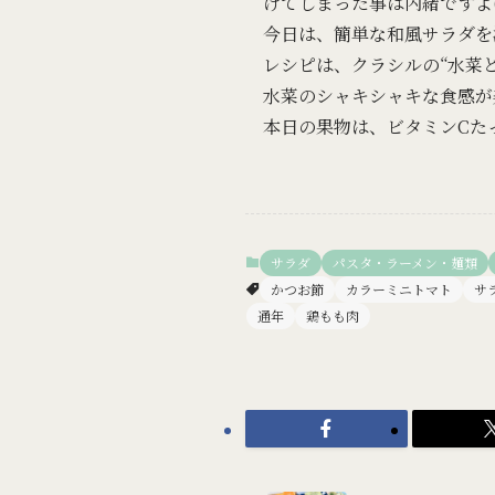
げてしまった事は内緒ですよ(
今日は、簡単な和風サラダを
レシピは、クラシルの“水菜
水菜のシャキシャキな食感が
本日の果物は、ビタミンCた
サラダ
パスタ・ラーメン・麺類
かつお節
カラーミニトマト
サ
通年
鶏もも肉