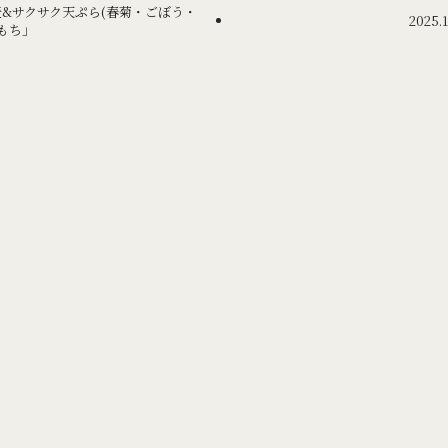
け蕎麦&サクサク天ぷら(春菊・ごぼう・
2025
もち」