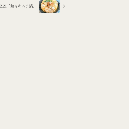
.12.21「熱々キムチ鍋」