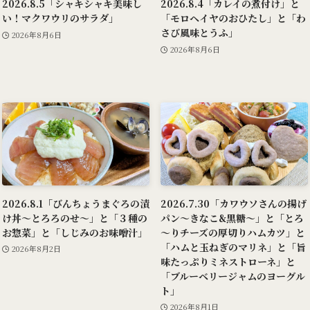
2026.8.5「シャキシャキ美味し
2026.8.4「カレイの煮付け」と
い！マクワウリのサラダ」
「モロヘイヤのおひたし」と「わ
さび風味とうふ」
2026年8月6日
2026年8月6日
2026.8.1「びんちょうまぐろの漬
2026.7.30「カワウソさんの揚げ
け丼～とろろのせ～」と「３種の
パン～きなこ&黒糖～」と「とろ
お惣菜」と「しじみのお味噌汁」
～りチーズの厚切りハムカツ」と
「ハムと玉ねぎのマリネ」と「旨
2026年8月2日
味たっぷりミネストローネ」と
「ブルーベリージャムのヨーグル
ト」
2026年8月1日