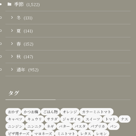
季節
(1,522)
冬
(131)
夏
(141)
春
(152)
秋
(147)
通年
(952)
タグ
おかず
かつお梅
ごはん物
オレンジ
カラーミニトマト
キャベツ
キュウリ
サラダ
ジャガイモ
スイーツ
トマト
ナス
ニンジン
ニンニク
ネギ
バター
パスタ
パプリカ
パン
ピザ用チーズ
マヨネーズ
ミニトマト
レタス
レモン