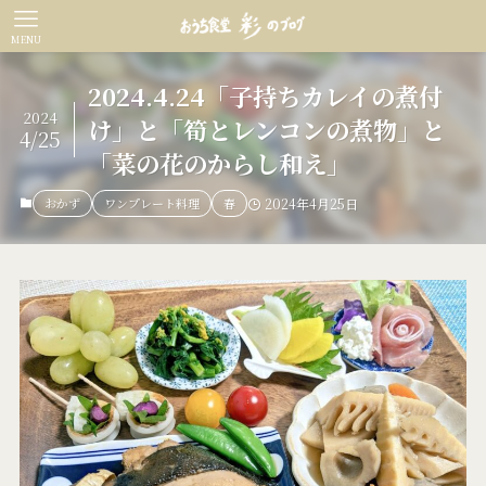
MENU
2024.4.24「子持ちカレイの煮付
2024
け」と「筍とレンコンの煮物」と
4/25
「菜の花のからし和え」
おかず
ワンプレート料理
春
2024年4月25日