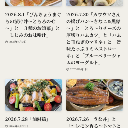
2026.8.1「びんちょうまぐ
2026.7.30「カワウソさん
ろの漬け丼～とろろのせ
の揚げパン～きなこ&黒糖
～」と「３種のお惣菜」と
～」と「とろ～りチーズの
「しじみのお味噌汁」
厚切りハムカツ」と「ハム
と玉ねぎのマリネ」と「旨
2026年8月2日
味たっぷりミネストロー
ネ」と「ブルーベリージャ
ムのヨーグルト」
2026年8月1日
2026.7.28「油淋鶏」
2026.7.26「うな丼」と
「～レモン香る～トマトと
2026年7月30日