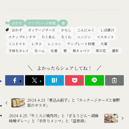
おかず
ワンプレート料理
春
おかず
カッテージチーズ
からし
こんにゃく
しば漬け
スナップエンドウ
たくあん
ちくわ
ニンジン
マスカット
ミニトマト
レタス
レンコン
ワンプレート料理
大葉
子持ちカレイ
生ハム
生姜
筍
紫キャベツ
菜の花
通年
よかったらシェアしてね！
2024.4.23「煮込み餃子」と「カッテージチーズと春野
菜のサラダ」
2024.4.25「牛ミスジ焼肉丼」と「ざるうどん～胡麻
味噌ダレ～」と「手作りメンマ」と「温泉卵」