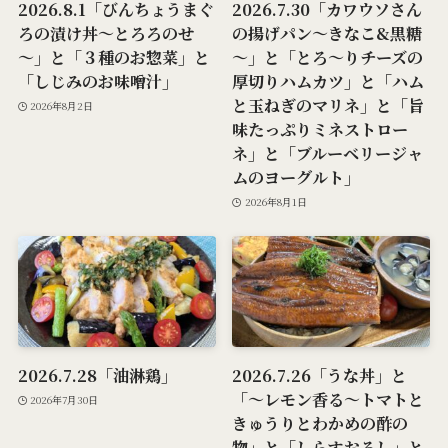
2026.8.1「びんちょうまぐ
2026.7.30「カワウソさん
ろの漬け丼～とろろのせ
の揚げパン～きなこ&黒糖
～」と「３種のお惣菜」と
～」と「とろ～りチーズの
「しじみのお味噌汁」
厚切りハムカツ」と「ハム
と玉ねぎのマリネ」と「旨
2026年8月2日
味たっぷりミネストロー
ネ」と「ブルーベリージャ
ムのヨーグルト」
2026年8月1日
2026.7.28「油淋鶏」
2026.7.26「うな丼」と
「～レモン香る～トマトと
2026年7月30日
きゅうりとわかめの酢の
物」と「しらすおろし」と