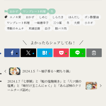
おかず
ワンプレート料理
冬
エノキ茸
おかず
しめじ
しらたき
ほんだし
ポン酢醬油
ワンプレート料理
一味唐辛子
三つ葉
冬
大根
小ネギ
市販のキムチ
木綿豆腐
白子
豚バラ肉
よかったらシェアしてね！
2024.1.5「～柚子香る～鱈ちり鍋」
2024.1.7「七草粥」と「鮭の塩麹焼き」と「八ツ頭の
塩煮」と「味付け玉こんにゃく」と「あんぽ柿のクリ
ームチーズ詰め」