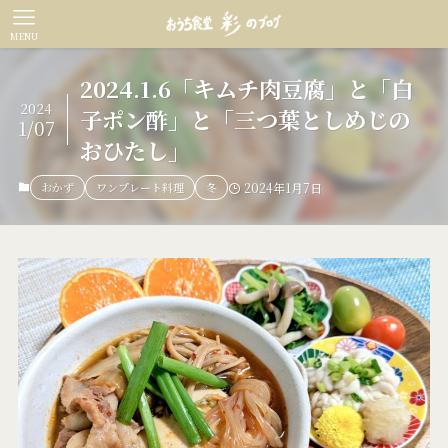
MENU
2024.1.6「キムチ肉豆腐」と「白
2024
子ポン酢」と「三つ葉としめじの
1/07
おひたし」
おかず
ワンプレート料理
冬
2024年1月7日