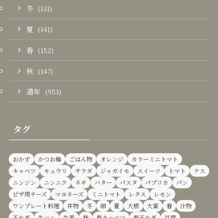
冬
(131)
夏
(141)
春
(152)
秋
(147)
通年
(953)
タグ
おかず
かつお梅
ごはん物
オレンジ
カラーミニトマト
キャベツ
キュウリ
サラダ
ジャガイモ
スイーツ
トマト
ナス
ニンジン
ニンニク
ネギ
バター
パスタ
パプリカ
パン
ピザ用チーズ
マヨネーズ
ミニトマト
レタス
レモン
ワンプレート料理
丼物
冬
卵
夏
大根
大葉
春
汁物
玉ねぎ
生ハム
生姜
秋
紫キャベツ
紫玉ねぎ
豆腐