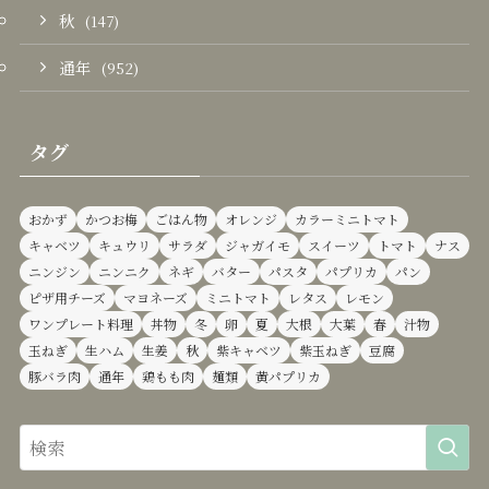
秋
(147)
通年
(952)
タグ
おかず
かつお梅
ごはん物
オレンジ
カラーミニトマト
キャベツ
キュウリ
サラダ
ジャガイモ
スイーツ
トマト
ナス
ニンジン
ニンニク
ネギ
バター
パスタ
パプリカ
パン
ピザ用チーズ
マヨネーズ
ミニトマト
レタス
レモン
ワンプレート料理
丼物
冬
卵
夏
大根
大葉
春
汁物
玉ねぎ
生ハム
生姜
秋
紫キャベツ
紫玉ねぎ
豆腐
豚バラ肉
通年
鶏もも肉
麺類
黄パプリカ