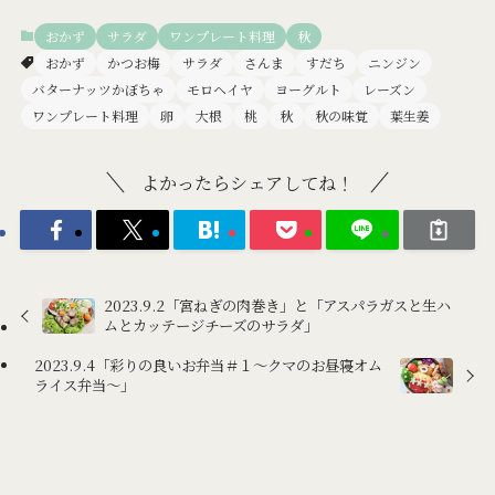
おかず
サラダ
ワンプレート料理
秋
おかず
かつお梅
サラダ
さんま
すだち
ニンジン
バターナッツかぼちゃ
モロヘイヤ
ヨーグルト
レーズン
ワンプレート料理
卵
大根
桃
秋
秋の味覚
葉生姜
よかったらシェアしてね！
2023.9.2「宮ねぎの肉巻き」と「アスパラガスと生ハ
ムとカッテージチーズのサラダ」
2023.9.4「彩りの良いお弁当＃１～クマのお昼寝オム
ライス弁当～」