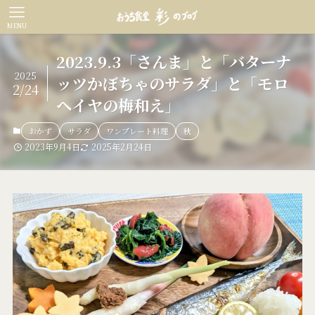
MENU
2023.9.3「さんま」と「バターナ
2025
ッツかぼちゃのサラダ」と「モロ
2/24
ヘイヤの梅和え」
おかず
サラダ
ワンプレート料理
秋
2023年9月4日
2025年2月24日