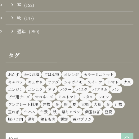
春
(152)
秋
(147)
通年
(950)
タグ
おかず
かつお梅
ごはん物
オレンジ
カラーミニトマト
キャベツ
キュウリ
サラダ
ジャガイモ
スイーツ
トマト
ナス
ニンジン
ニンニク
ネギ
バター
パスタ
パプリカ
パン
ピザ用チーズ
マヨネーズ
ミニトマト
レタス
レモン
ワンプレート料理
丼物
冬
卵
夏
大根
大葉
春
汁物
玉ねぎ
生ハム
生姜
秋
紫キャベツ
紫玉ねぎ
豆腐
豚バラ肉
通年
鶏もも肉
麺類
黄パプリカ