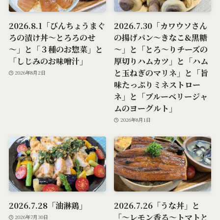
2026.8.1「びんちょうまぐ
2026.7.30「カワウソさん
ろの漬け丼～とろろのせ
の揚げパン～きなこ&黒糖
～」と「３種のお惣菜」と
～」と「とろ～りチーズの
「しじみのお味噌汁」
厚切りハムカツ」と「ハム
と玉ねぎのマリネ」と「旨
2026年8月2日
味たっぷりミネストロー
ネ」と「ブルーベリージャ
ムのヨーグルト」
2026年8月1日
2026.7.28「油淋鶏」
2026.7.26「うな丼」と
「～レモン香る～トマトと
2026年7月30日