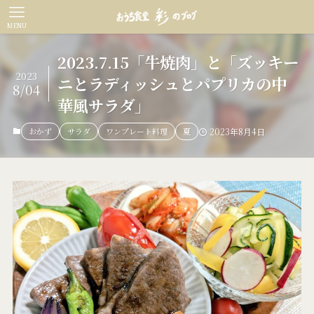
MENU
2023.7.15「牛焼肉」と「ズッキー
2023
ニとラディッシュとパプリカの中
8/04
華風サラダ」
おかず
サラダ
ワンプレート料理
夏
2023年8月4日