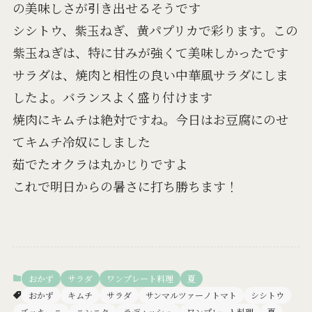
の美味しさが引き出せるそうです
シシトウ、紫玉ねぎ、黄パプリカで彩ります。この
紫玉ねぎは、特に甘みが強くて美味しかったです
サラダは、焼肉と相性の良い中華風サラダにしま
したよ。バランスよく盛り付けます
焼肉にキムチは絶対ですね。今日はお豆腐にのせ
てキムチ冷奴にしました
茹でたオクラは丸かじりですよ
これで明日からの暑さに打ち勝ちます！
おかず
サラダ
ワンプレート料理
夏
おかず
キムチ
サラダ
サンマルツァーノトマト
シシトウ
ズッキーニ
ニンニク
ラディッシュ
ワンプレート料理
夏