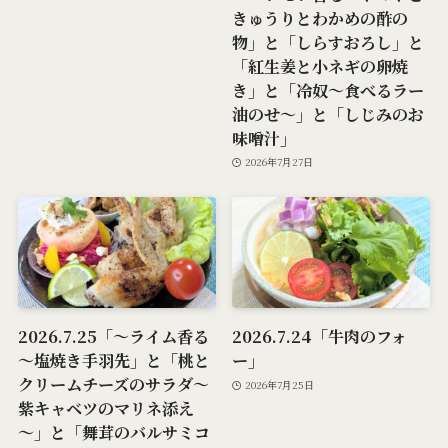
きゅうりとわかめの酢の
物」と「しらすおろし」と
「紅生姜と小ネギの卵焼
き」と「冷奴～食べるラー
油のせ～」と「しじみのお
味噌汁」
2026年7月27日
2026.7.25「～ライム香る
2026.7.24「牛肉のフォ
～塩焼き手羽先」と「桃と
ー」
クリームチーズのサラダ～
2026年7月25日
紫キャベツのマリネ添え
～」と「舞茸のバルサミコ