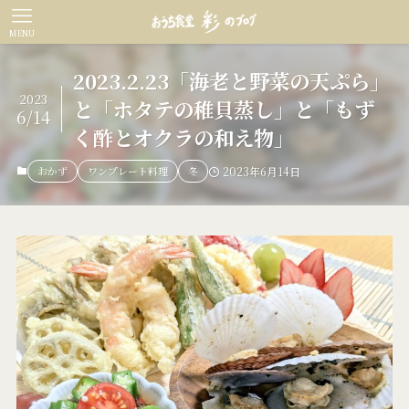
MENU
2023.2.23「海老と野菜の天ぷら」
2023
と「ホタテの稚貝蒸し」と「もず
6/14
く酢とオクラの和え物」
おかず
ワンプレート料理
冬
2023年6月14日