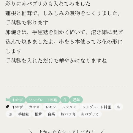
彩りに赤パプリカも入れてみました
蓮根と椎茸で、しみしみの煮物をつくりました。
手毬麩で彩ります
卵焼きは、手毬麩を細かく砕いて、溶き卵に混ぜ
込んで焼きましたよ。串を５本使ってお花の形に
します
手毬麩を入れただけで華やかになりますね
おかず
ワンプレート料理
冬
通年
おかず
カマス
レモン
レンコン
ワンプレート料理
冬
卵
手毬麩
椎茸
白菜
豚バラ肉
赤パプリカ
よかったらシェアしてね！