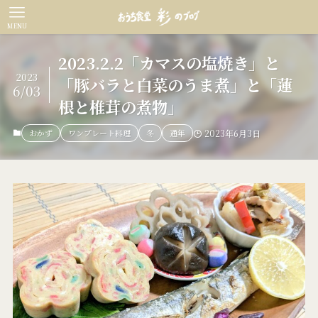
MENU
2023.2.2「カマスの塩焼き」と
2023
「豚バラと白菜のうま煮」と「蓮
6/03
根と椎茸の煮物」
おかず
ワンプレート料理
冬
通年
2023年6月3日