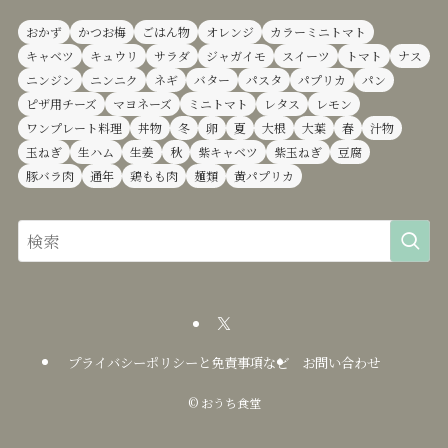
おかず
かつお梅
ごはん物
オレンジ
カラーミニトマト
キャベツ
キュウリ
サラダ
ジャガイモ
スイーツ
トマト
ナス
ニンジン
ニンニク
ネギ
バター
パスタ
パプリカ
パン
ピザ用チーズ
マヨネーズ
ミニトマト
レタス
レモン
ワンプレート料理
丼物
冬
卵
夏
大根
大葉
春
汁物
玉ねぎ
生ハム
生姜
秋
紫キャベツ
紫玉ねぎ
豆腐
豚バラ肉
通年
鶏もも肉
麺類
黄パプリカ
プライバシーポリシーと免責事項など
お問い合わせ
©
おうち食堂