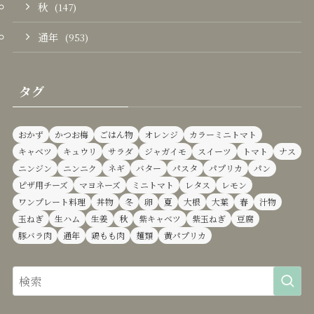
秋
(147)
通年
(953)
タグ
おかず
かつお梅
ごはん物
オレンジ
カラーミニトマト
キャベツ
キュウリ
サラダ
ジャガイモ
スイーツ
トマト
ナス
ニンジン
ニンニク
ネギ
バター
パスタ
パプリカ
パン
ピザ用チーズ
マヨネーズ
ミニトマト
レタス
レモン
ワンプレート料理
丼物
冬
卵
夏
大根
大葉
春
汁物
玉ねぎ
生ハム
生姜
秋
紫キャベツ
紫玉ねぎ
豆腐
豚バラ肉
通年
鶏もも肉
麺類
黄パプリカ