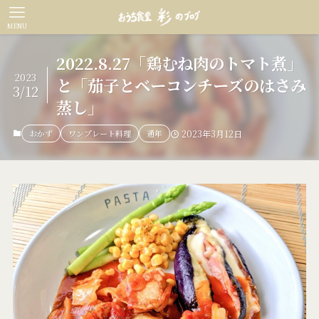
MENU
2022.8.27「鶏むね肉のトマト煮」
2023
と「茄子とベーコンチーズのはさみ
3/12
蒸し」
おかず
ワンプレート料理
通年
2023年3月12日