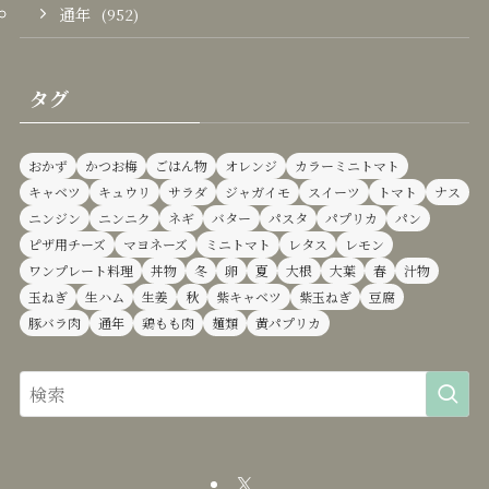
通年
(952)
タグ
おかず
かつお梅
ごはん物
オレンジ
カラーミニトマト
キャベツ
キュウリ
サラダ
ジャガイモ
スイーツ
トマト
ナス
ニンジン
ニンニク
ネギ
バター
パスタ
パプリカ
パン
ピザ用チーズ
マヨネーズ
ミニトマト
レタス
レモン
ワンプレート料理
丼物
冬
卵
夏
大根
大葉
春
汁物
玉ねぎ
生ハム
生姜
秋
紫キャベツ
紫玉ねぎ
豆腐
豚バラ肉
通年
鶏もも肉
麺類
黄パプリカ