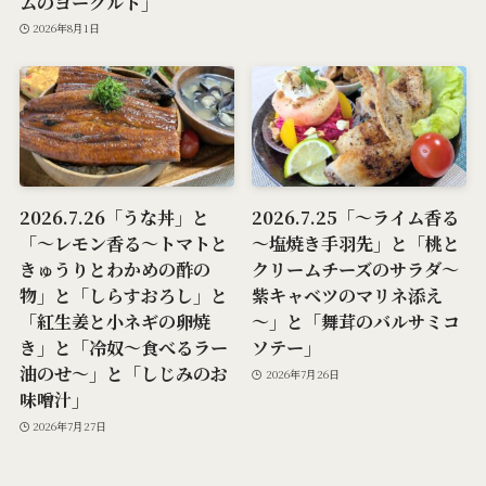
ムのヨーグルト」
2026年8月1日
2026.7.26「うな丼」と
2026.7.25「～ライム香る
「～レモン香る～トマトと
～塩焼き手羽先」と「桃と
きゅうりとわかめの酢の
クリームチーズのサラダ～
物」と「しらすおろし」と
紫キャベツのマリネ添え
「紅生姜と小ネギの卵焼
～」と「舞茸のバルサミコ
き」と「冷奴～食べるラー
ソテー」
油のせ～」と「しじみのお
2026年7月26日
味噌汁」
2026年7月27日