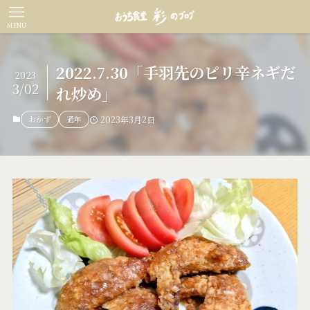
MENU
2022.7.30「手羽先のピリ辛ネギだ
2023
3/02
れ炒め」
おかず
通年
2023年3月2日