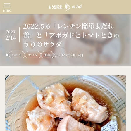
MENU
2022.5.6「レンチン簡単よだれ
2023
鶏」と「アボガドとトマトときゅ
2/14
うりのサラダ」
おかず
サラダ
通年
2023年2月14日