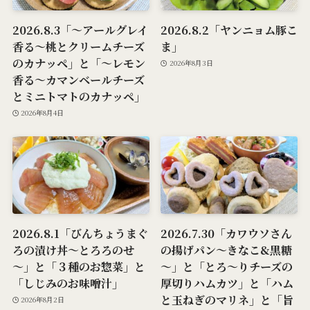
2026.8.3「～アールグレイ
2026.8.2「ヤンニョム豚こ
香る～桃とクリームチーズ
ま」
のカナッペ」と「～レモン
2026年8月3日
香る～カマンベールチーズ
とミニトマトのカナッペ」
2026年8月4日
2026.8.1「びんちょうまぐ
2026.7.30「カワウソさん
ろの漬け丼～とろろのせ
の揚げパン～きなこ&黒糖
～」と「３種のお惣菜」と
～」と「とろ～りチーズの
「しじみのお味噌汁」
厚切りハムカツ」と「ハム
と玉ねぎのマリネ」と「旨
2026年8月2日