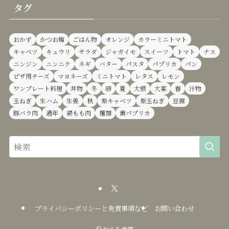
タグ
おかず
かつお梅
ごはん物
オレンジ
カラーミニトマト
キャベツ
キュウリ
サラダ
ジャガイモ
スイーツ
トマト
ナス
ニンジン
ニンニク
ネギ
バター
パスタ
パプリカ
パン
ピザ用チーズ
マヨネーズ
ミニトマト
レタス
レモン
ワンプレート料理
丼物
冬
卵
夏
大根
大葉
春
汁物
玉ねぎ
生ハム
生姜
秋
紫キャベツ
紫玉ねぎ
豆腐
豚バラ肉
通年
鶏もも肉
麺類
黄パプリカ
プライバシーポリシーと免責事項など
お問い合わせ
©
おうち食堂