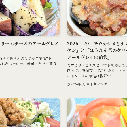
とクリームチーズのアールグレイ
2026.1.29「モウカザメ
タン」と「ほうれん草のクリ
アールグレイの前菜」
石原さとみさんのリアル自宅飯“トマト
味しかったので、参考にさせて頂き、
モウカザメとナスとトマトを使って
作って冷凍保存しておいたミートソ
ートソースの相性は抜群で...
2026年1月30日
おかず