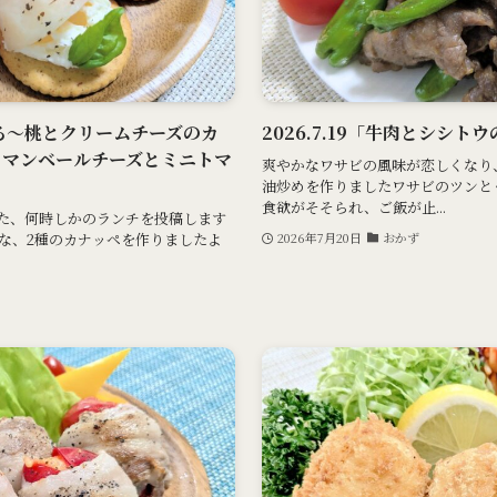
イ香る～桃とクリームチーズのカ
2026.7.19「牛肉とシシ
カマンベールチーズとミニトマ
爽やかなワサビの風味が恋しくなり
油炒めを作りましたワサビのツンと
食欲がそそられ、ご飯が止...
った、何時しかのランチを投稿します
な、2種のカナッペを作りましたよ
2026年7月20日
おかず