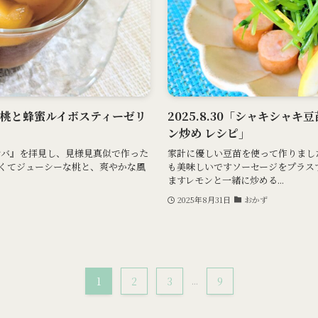
い！桃と蜂蜜ルイボスティーゼリ
2025.8.30「シャキシャ
ン炒め レシピ」
ンバ』を拝見し、見様見真似で作った
家計に優しい豆苗を使って作りまし
くてジューシーな桃と、爽やかな風
も美味しいですソーセージをプラス
ますレモンと一緒に炒める...
2025年8月31日
おかず
1
2
3
...
9