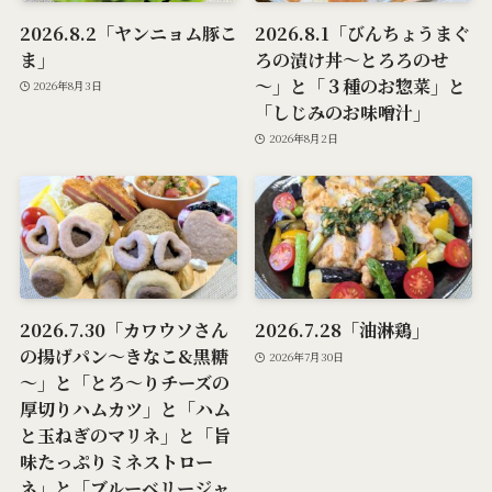
2026.8.2「ヤンニョム豚こ
2026.8.1「びんちょうまぐ
ま」
ろの漬け丼～とろろのせ
～」と「３種のお惣菜」と
2026年8月3日
「しじみのお味噌汁」
2026年8月2日
2026.7.30「カワウソさん
2026.7.28「油淋鶏」
の揚げパン～きなこ&黒糖
2026年7月30日
～」と「とろ～りチーズの
厚切りハムカツ」と「ハム
と玉ねぎのマリネ」と「旨
味たっぷりミネストロー
ネ」と「ブルーベリージャ