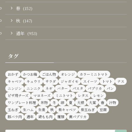
春
(152)
秋
(147)
通年
(953)
タグ
おかず
かつお梅
ごはん物
オレンジ
カラーミニトマト
キャベツ
キュウリ
サラダ
ジャガイモ
スイーツ
トマト
ナス
ニンジン
ニンニク
ネギ
バター
パスタ
パプリカ
パン
ピザ用チーズ
マヨネーズ
ミニトマト
レタス
レモン
ワンプレート料理
丼物
冬
卵
夏
大根
大葉
春
汁物
玉ねぎ
生ハム
生姜
秋
紫キャベツ
紫玉ねぎ
豆腐
豚バラ肉
通年
鶏もも肉
麺類
黄パプリカ