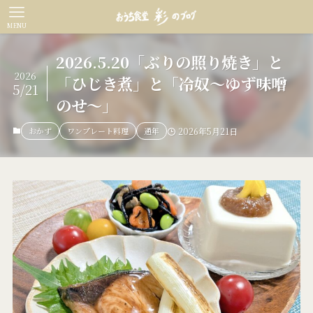
MENU
2026.5.20「ぶりの照り焼き」と
2026
「ひじき煮」と「冷奴～ゆず味噌
5/21
のせ～」
おかず
ワンプレート料理
通年
2026年5月21日