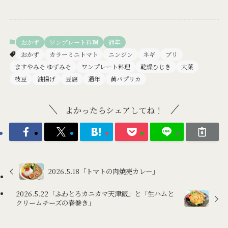
おかず
ワンプレート料理
通年
おかず
カラーミニトマト
ニンジン
ネギ
ブリ
ますやみそ ゆずみそ
ワンプレート料理
乾燥ひじき
大葉
枝豆
油揚げ
豆腐
通年
黄パプリカ
よかったらシェアしてね！
2026.5.18「トマトの肉焼売カレー」
2026.5.22「ふわとろカニカマ天津飯」と「生ハムと
クリームチーズの春巻き」