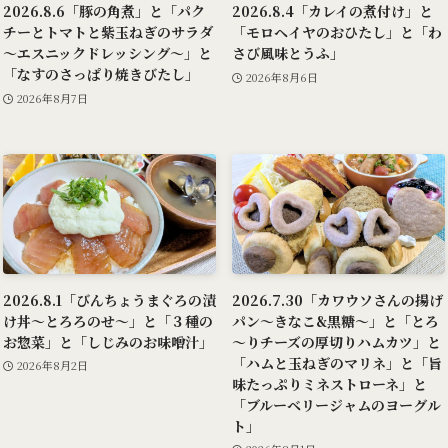
2026.8.6「豚の角煮」と「パク
2026.8.4「カレイの煮付け」と
チーとトマトと紫玉ねぎのサラダ
「モロヘイヤのおひたし」と「わ
～エスニックドレッシング～」と
さび風味とうふ」
「なすのさっぱり焼きびたし」
2026年8月6日
2026年8月7日
2026.8.1「びんちょうまぐろの漬
2026.7.30「カワウソさんの揚げ
け丼～とろろのせ～」と「３種の
パン～きなこ&黒糖～」と「とろ
お惣菜」と「しじみのお味噌汁」
～りチーズの厚切りハムカツ」と
「ハムと玉ねぎのマリネ」と「旨
2026年8月2日
味たっぷりミネストローネ」と
「ブルーベリージャムのヨーグル
ト」