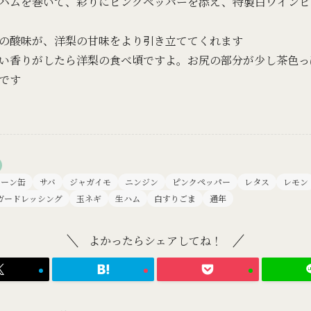
ハムを巻いて、彩りにピンクペッパーを添え、特製白ワインビ
の酸味が、洋梨の甘味をより引き立ててくれます
い香りがしたら洋梨の食べ頃ですよ。お尻の部分が少し茶色っ
です
コーン缶
サバ
ジャガイモ
ニンジン
ピンクペッパー
レタス
レモン
ガードレッシング
玉ネギ
生ハム
白すりごま
通年
よかったらシェアしてね！