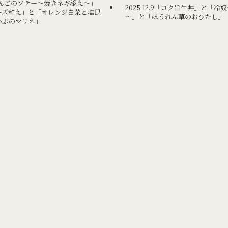
肉とりんごのソテー～焼きネギ添え～」
2025.12.9「コク旨牛丼」と「
ーズ和え」と「オレンジ白菜と塩昆
～」と「ほうれん草のおひたし」
かぶのマリネ」