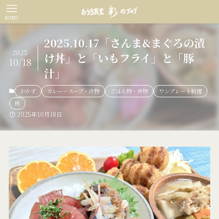
MENU
2025.10.17「さんま&まぐろの漬
2025
け丼」と「いもフライ」と「豚
10/18
汁」
おかず
カレー・スープ・汁物
ごはん物・丼物
ワンプレート料理
秋
2025年10月18日