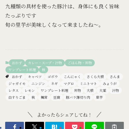
九種類の具材を使った豚汁は、身体にも良く旨味
たっぷりです
旬の里芋が美味しくなって来ましたね～。
おかず
カレー・スープ・汁物
ごはん物・丼物
ワンプレート料理
秋
おかず
キャベツ
ゴボウ
こんにゃく
さくら大根
さんま
ジャガイモ
ニンジン
ネギ
マグロ
ミニトマト
みょうが
レタス
レモン
ワンプレート料理
丼物
大根
大葉
汁物
白すりごま
秋
舞茸
豆腐
豚バラ薄切り肉
里芋
よかったらシェアしてね！