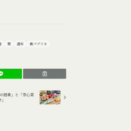
理
栗
通年
黄パプリカ
なすの田楽」と「空心菜
け」