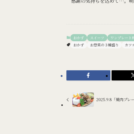
感謝の気持ちを込めて…。明
おかず
スイーツ
ワンプレート
おかず
お惣菜の３種盛り
カツ
2025.9.8「焼肉プレ