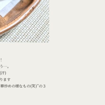
！
う…。
汗)
ります
華炒めの様なもの(笑)”の３