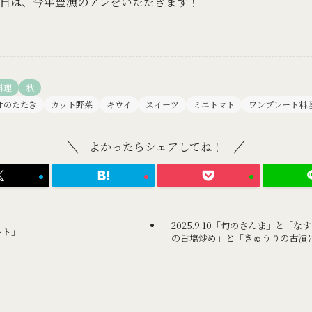
日は、今年豊漁のアレをいただきます！
料理
秋
オのたたき
カット野菜
キウイ
スイーツ
ミニトマト
ワンプレート料
よかったらシェアしてね！
2025.9.10「旬のさんま」と「
ート」
の旨塩炒め」と「きゅうりの古漬