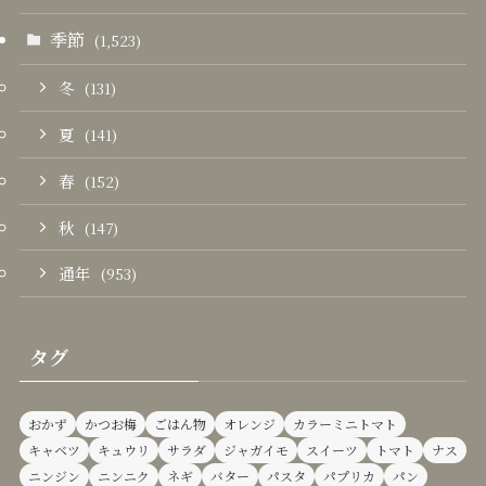
季節
(1,523)
冬
(131)
夏
(141)
春
(152)
秋
(147)
通年
(953)
タグ
おかず
かつお梅
ごはん物
オレンジ
カラーミニトマト
キャベツ
キュウリ
サラダ
ジャガイモ
スイーツ
トマト
ナス
ニンジン
ニンニク
ネギ
バター
パスタ
パプリカ
パン