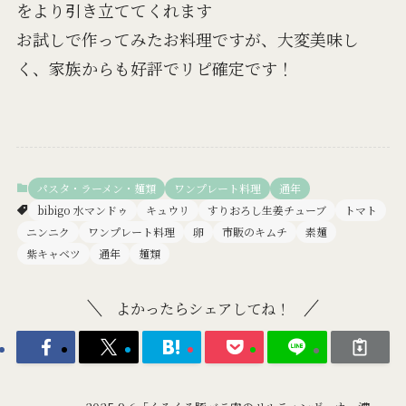
をより引き立ててくれます
お試しで作ってみたお料理ですが、大変美味し
く、家族からも好評でリピ確定です！
パスタ・ラーメン・麺類
ワンプレート料理
通年
bibigo 水マンドゥ
キュウリ
すりおろし生姜チューブ
トマト
ニンニク
ワンプレート料理
卵
市販のキムチ
素麺
紫キャベツ
通年
麺類
よかったらシェアしてね！