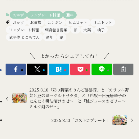
おかず
ワンプレート料理
通年
おかず
お漬物
ニンジン
ヒムロット
ミニトマト
ワンプレート料理
刺身巻き湯葉
卵
大葉
柚子
武平作 ところてん
通年
鯖
よかったらシェアしてね！
2025.8.10「彩り野菜のりんご酢酢豚」と「カラフル野
菜と豆のヨーグルトサラダ」と「冷奴～日光唐辛子の
にんにく醤油漬けのせ～」と「桃ジュースのゼリー～
ミルク餅のせ～」
2025.8.13「コストコプレート」