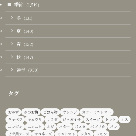
季節
(1,519)
冬
(131)
夏
(140)
春
(152)
秋
(147)
通年
(950)
タグ
おかず
かつお梅
ごはん物
オレンジ
カラーミニトマト
キャベツ
キュウリ
サラダ
ジャガイモ
スイーツ
トマト
ナス
ニンジン
ニンニク
ネギ
バター
パスタ
パプリカ
パン
ピザ用チーズ
マヨネーズ
ミニトマト
レタス
レモン