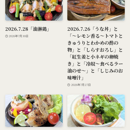
2026.7.28「油淋鶏」
2026.7.26「うな丼」と
「～レモン香る～トマトと
2026年7月30日
きゅうりとわかめの酢の
物」と「しらすおろし」と
「紅生姜と小ネギの卵焼
き」と「冷奴～食べるラー
油のせ～」と「しじみのお
味噌汁」
2026年7月27日