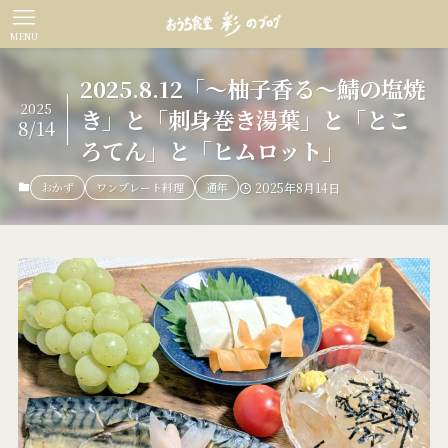
MENU
2025.8.12「～柚子香る～鯖の塩焼
2025
き」と「刺身巻き湯葉」と「とこ
8/14
ろてん」と「ヒムロット」
おかず
ワンプレート料理
通年
2025年8月14日