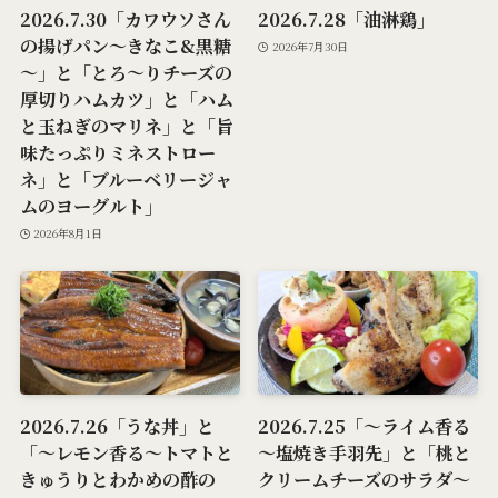
2026.7.30「カワウソさん
2026.7.28「油淋鶏」
の揚げパン～きなこ&黒糖
2026年7月30日
～」と「とろ～りチーズの
厚切りハムカツ」と「ハム
と玉ねぎのマリネ」と「旨
味たっぷりミネストロー
ネ」と「ブルーベリージャ
ムのヨーグルト」
2026年8月1日
2026.7.26「うな丼」と
2026.7.25「～ライム香る
「～レモン香る～トマトと
～塩焼き手羽先」と「桃と
きゅうりとわかめの酢の
クリームチーズのサラダ～