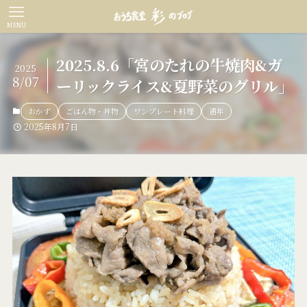
MENU
2025.8.6「宮のたれの牛焼肉&ガ
2025
8/07
ーリックライス&夏野菜のグリル」
おかず
ごはん物・丼物
ワンプレート料理
通年
2025年8月7日