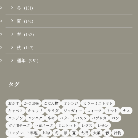
冬
(131)
夏
(141)
春
(152)
秋
(147)
通年
(951)
タグ
おかず
かつお梅
ごはん物
オレンジ
カラーミニトマト
キャベツ
キュウリ
サラダ
ジャガイモ
スイーツ
トマト
ナス
ニンジン
ニンニク
ネギ
バター
パスタ
パプリカ
パン
ピザ用チーズ
マヨネーズ
ミニトマト
レタス
レモン
ワンプレート料理
丼物
冬
卵
夏
大根
大葉
春
汁物