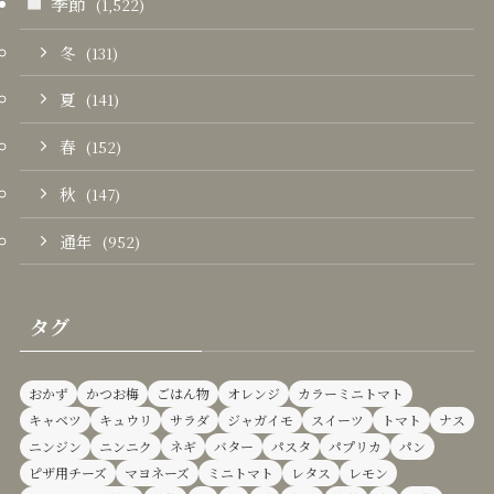
季節
(1,522)
冬
(131)
夏
(141)
春
(152)
秋
(147)
通年
(952)
タグ
おかず
かつお梅
ごはん物
オレンジ
カラーミニトマト
キャベツ
キュウリ
サラダ
ジャガイモ
スイーツ
トマト
ナス
ニンジン
ニンニク
ネギ
バター
パスタ
パプリカ
パン
ピザ用チーズ
マヨネーズ
ミニトマト
レタス
レモン