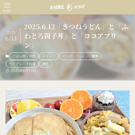
MENU
2025.6.12「きつねうどん」と「ふ
2025
わとろ親子丼」と「ココアプリ
6/13
ン」
ごはん物・丼物
スイーツ
パスタ・ラーメン・麺類
ワンプレート料理
通年
2025年6月13日