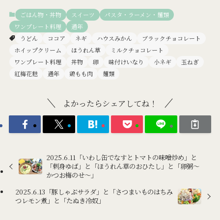
ごはん物・丼物
スイーツ
パスタ・ラーメン・麺類
ワンプレート料理
通年
うどん
ココア
ネギ
ハウスみかん
ブラックチョコレート
ホイップクリーム
ほうれん草
ミルクチョコレート
ワンプレート料理
丼物
卵
味付けいなり
小ネギ
玉ねぎ
紅梅花麩
通年
鶏もも肉
麺類
よかったらシェアしてね！
2025.6.11「いわし缶でなすとトマトの味噌炒め」と
「刺身ゆば」と「ほうれん草のおひたし」と「卵粥～
かつお梅のせ～」
2025.6.13「豚しゃぶサラダ」と「さつまいものはちみ
つレモン煮」と「たぬき冷奴」