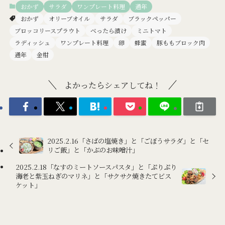
おかず
サラダ
ワンプレート料理
通年
おかず
オリーブオイル
サラダ
ブラックペッパー
ブロッコリースプラウト
べったら漬け
ミニトマト
ラディッシュ
ワンプレート料理
卵
蜂蜜
豚ももブロック肉
通年
金柑
よかったらシェアしてね！
2025.2.16「さばの塩焼き」と「ごぼうサラダ」と「セ
リご飯」と「かぶのお味噌汁」
2025.2.18「なすのミートソースパスタ」と「ぷりぷり
海老と紫玉ねぎのマリネ」と「サクサク焼きたてビス
ケット」