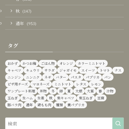
秋
(147)
通年
(953)
タグ
おかず
かつお梅
ごはん物
オレンジ
カラーミニトマト
キャベツ
キュウリ
サラダ
ジャガイモ
スイーツ
トマト
ナス
ニンジン
ニンニク
ネギ
バター
パスタ
パプリカ
パン
ピザ用チーズ
マヨネーズ
ミニトマト
レタス
レモン
ワンプレート料理
丼物
冬
卵
夏
大根
大葉
春
汁物
玉ねぎ
生ハム
生姜
秋
紫キャベツ
紫玉ねぎ
豆腐
豚バラ肉
通年
鶏もも肉
麺類
黄パプリカ