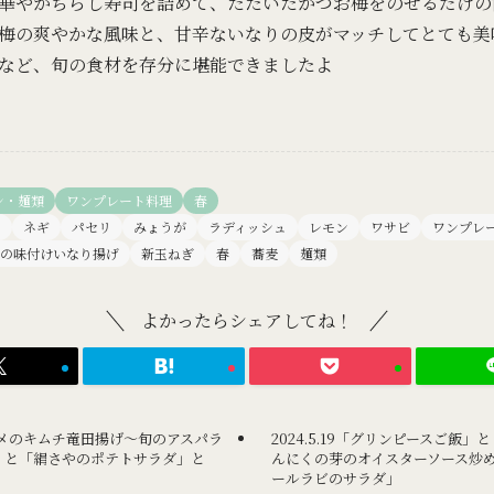
華やかちらし寿司を詰めて、たたいたかつお梅をのせるだけの
梅の爽やかな風味と、甘辛ないなりの皮がマッチしてとても美
など、旬の食材を存分に堪能できましたよ
ン・麺類
ワンプレート料理
春
ラ
ネギ
パセリ
みょうが
ラディッシュ
レモン
ワサビ
ワンプレ
の味付けいなり揚げ
新玉ねぎ
春
蕎麦
麺類
よかったらシェアしてね！
ウカザメのキムチ竜田揚げ～旬のアスパラ
2024.5.19「グリンピースご飯
」と「絹さやのポテトサラダ」と
んにくの芽のオイスターソース炒
」
ールラビのサラダ」