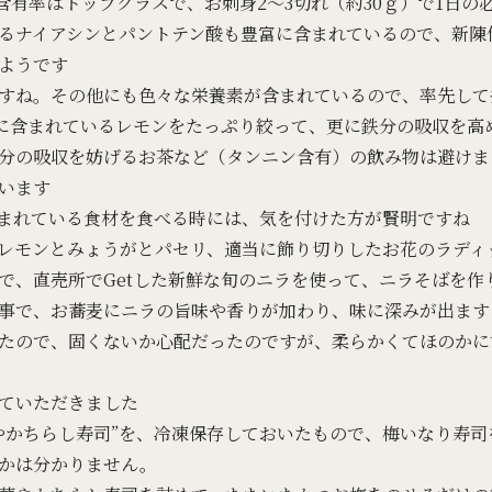
含有率はトップクラスで、お刺身2～3切れ（約30ｇ）で1日
るナイアシンとパントテン酸も豊富に含まれているので、新陳
ようです
すね。その他にも色々な栄養素が含まれているので、率先して
に含まれているレモンをたっぷり絞って、更に鉄分の吸収を高
分の吸収を妨げるお茶など（タンニン含有）の飲み物は避けま
います
まれている食材を食べる時には、気を付けた方が賢明ですね
レモンとみょうがとパセリ、適当に飾り切りしたお花のラディ
で、直売所でGetした新鮮な旬のニラを使って、ニラそばを作
事で、お蕎麦にニラの旨味や香りが加わり、味に深みが出ます
たので、固くないか心配だったのですが、柔らかくてほのかに
ていただきました
やかちらし寿司”を、冷凍保存しておいたもので、梅いなり寿司
かは分かりません。