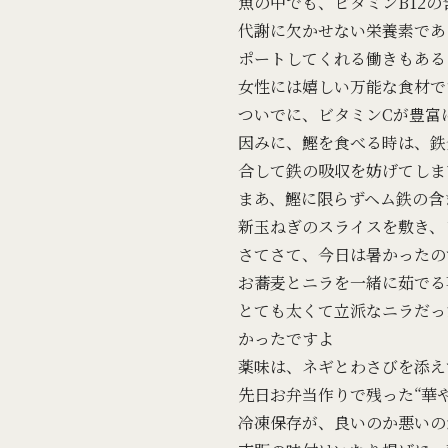
魚の中でも、ビタミンB12の
代謝に欠かせない栄養素であ
ポートしてくれる働きもある
女性には嬉しい万能な食材で
ついでに、ビタミンCが豊富
因みに、鰹を食べる時は、鉄
合して鉄の吸収を妨げてしま
まあ、鰹に限らずヘム鉄の含
新玉ねぎのスライスを敷き、
さてさて、今日は暑かったの
お蕎麦とニラを一緒に茹でる
とても太くて立派なニラだっ
かったですよ
薬味は、ネギとわさびを添え
先日お弁当作りで残った“華
冷凍保存が、良いのか悪いの