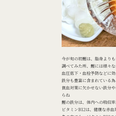
今が旬の初鰹は、脂身よりも
調べてみた所、鰹には様々な
血圧低下・血栓予防などに効
鉄分も豊富に含まれている為
貧血対策に欠かせない鉄分や
らね
鰹の鉄分は、体内への吸収率
ビタミンB12は、健康な赤