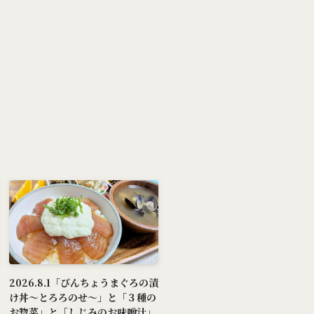
2026.8.1「びんちょうまぐろの漬
け丼～とろろのせ～」と「３種の
お惣菜」と「しじみのお味噌汁」