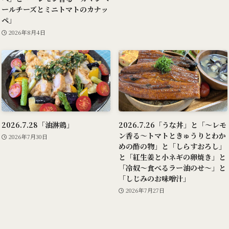
ールチーズとミニトマトのカナッ
ペ」
2026年8月4日
2026.7.28「油淋鶏」
2026.7.26「うな丼」と「～レモ
ン香る～トマトときゅうりとわか
2026年7月30日
めの酢の物」と「しらすおろし」
と「紅生姜と小ネギの卵焼き」と
「冷奴～食べるラー油のせ～」と
「しじみのお味噌汁」
2026年7月27日