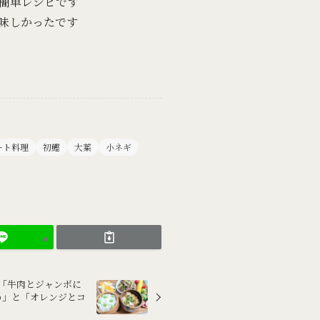
簡単レシピです
味しかったです
ート料理
初鰹
大葉
小ネギ
」と「牛肉とジャンボに
め」と「オレンジとコ