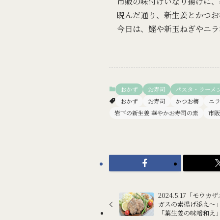
市販の味付けいなり揚げに、
睨んだ通り、新生姜とかつお
今日は、鰹や新玉ねぎやニラ
おかず
お寿司
パスタ・ラーメ
おかず
お寿司
かつお梅
ニ
岩下の新生姜 華やかお寿司の素
市販
2024.5.17「モ
ガスの素揚げ添え～
「葉生姜の味噌和え