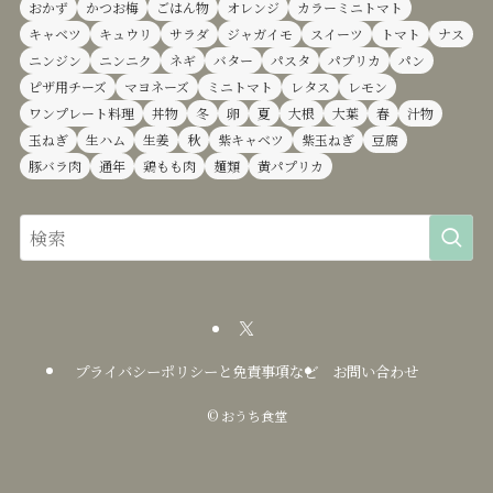
おかず
かつお梅
ごはん物
オレンジ
カラーミニトマト
キャベツ
キュウリ
サラダ
ジャガイモ
スイーツ
トマト
ナス
ニンジン
ニンニク
ネギ
バター
パスタ
パプリカ
パン
ピザ用チーズ
マヨネーズ
ミニトマト
レタス
レモン
ワンプレート料理
丼物
冬
卵
夏
大根
大葉
春
汁物
玉ねぎ
生ハム
生姜
秋
紫キャベツ
紫玉ねぎ
豆腐
豚バラ肉
通年
鶏もも肉
麺類
黄パプリカ
プライバシーポリシーと免責事項など
お問い合わせ
©
おうち食堂