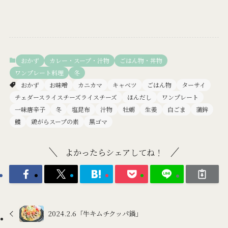
おかず
カレー・スープ・汁物
ごはん物・丼物
ワンプレート料理
冬
おかず
お味噌
カニカマ
キャベツ
ごはん物
ターサイ
チェダースライスチーズライスチーズ
ほんだし
ワンプレート
一味唐辛子
冬
塩昆布
汁物
牡蛎
生姜
白ごま
蒲鉾
鰈
鶏がらスープの素
黒ゴマ
よかったらシェアしてね！
2024.2.6「牛キムチクッパ鍋」