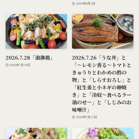
2026年8月1日
2026.7.28「油淋鶏」
2026.7.26「うな丼」と
「～レモン香る～トマトと
2026年7月30日
きゅうりとわかめの酢の
物」と「しらすおろし」と
「紅生姜と小ネギの卵焼
き」と「冷奴～食べるラー
油のせ～」と「しじみのお
味噌汁」
2026年7月27日