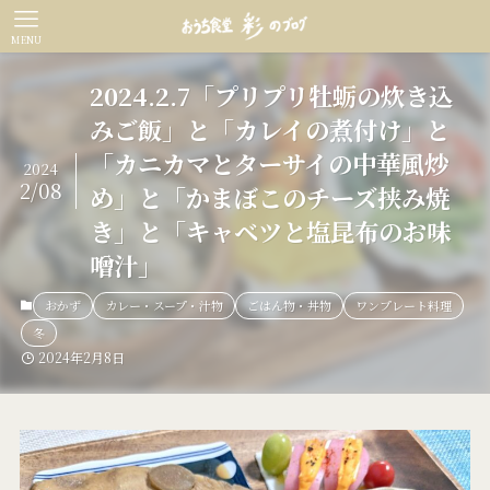
MENU
2024.2.7「プリプリ牡蛎の炊き込
みご飯」と「カレイの煮付け」と
「カニカマとターサイの中華風炒
2024
2/08
め」と「かまぼこのチーズ挟み焼
き」と「キャベツと塩昆布のお味
噌汁」
おかず
カレー・スープ・汁物
ごはん物・丼物
ワンプレート料理
冬
2024年2月8日