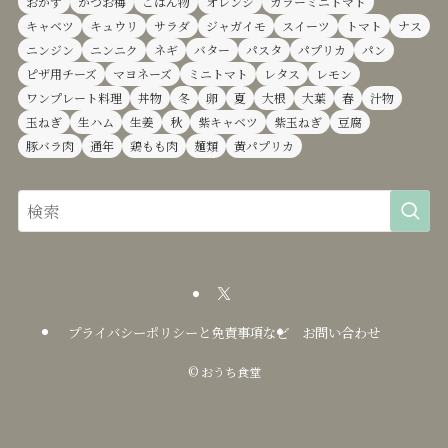
おかず
かつお梅
ごはん物
オレンジ
カラーミニトマト
キャベツ
キュウリ
サラダ
ジャガイモ
スイーツ
トマト
ナス
ニンジン
ニンニク
ネギ
バター
パスタ
パプリカ
パン
ピザ用チーズ
マヨネーズ
ミニトマト
レタス
レモン
ワンプレート料理
丼物
冬
卵
夏
大根
大葉
春
汁物
玉ねぎ
生ハム
生姜
秋
紫キャベツ
紫玉ねぎ
豆腐
豚バラ肉
通年
鶏もも肉
麺類
黄パプリカ
プライバシーポリシーと免責事項など
お問い合わせ
©
おうち食堂