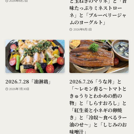
と玉ねぎのマリネ」と「旨
2026年8月2日
味たっぷりミネストロー
ネ」と「ブルーベリージャ
ムのヨーグルト」
2026年8月1日
2026.7.28「油淋鶏」
2026.7.26「うな丼」と
「～レモン香る～トマトと
2026年7月30日
きゅうりとわかめの酢の
物」と「しらすおろし」と
「紅生姜と小ネギの卵焼
き」と「冷奴～食べるラー
油のせ～」と「しじみのお
味噌汁」