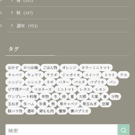
(152)
秋
(147)
通年
(951)
タグ
おかず
かつお梅
ごはん物
オレンジ
カラーミニトマト
キャベツ
キュウリ
サラダ
ジャガイモ
スイーツ
トマト
ナス
ニンジン
ニンニク
ネギ
バター
パスタ
パプリカ
パン
ピザ用チーズ
マヨネーズ
ミニトマト
レタス
レモン
ワンプレート料理
丼物
冬
卵
夏
大根
大葉
春
汁物
玉ねぎ
生ハム
生姜
秋
紫キャベツ
紫玉ねぎ
豆腐
豚バラ肉
通年
鶏もも肉
麺類
黄パプリカ