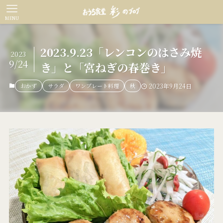
MENU
2023.9.23「レンコンのはさみ焼
2023
9/24
き」と「宮ねぎの春巻き」
おかず
サラダ
ワンプレート料理
秋
2023年9月24日