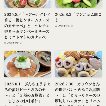
2026.8.3「～アールグレイ
2026.8.2「ヤンニョム豚こ
香る～桃とクリームチーズ
ま」
のカナッペ」と「～レモン
2026年8月3日
香る～カマンベールチーズ
とミニトマトのカナッペ」
2026年8月4日
2026.8.1「びんちょうまぐ
2026.7.30「カワウソさん
ろの漬け丼～とろろのせ
の揚げパン～きなこ&黒糖
～」と「３種のお惣菜」と
～」と「とろ～りチーズの
「しじみのお味噌汁」
厚切りハムカツ」と「ハム