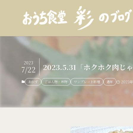
2023
2023.5.31「ホクホク
7/22
おかず
ごはん物・丼物
ワンプレート料理
通年
2023