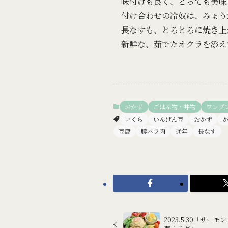
味付けも良く、とっても美味
付け合わせの冷奴は、みょう
長なすも、とろとろに焼き上
新鮮な、茹でたオクラを添え
おかず
ごはん物・丼物
ワンプ
いくら
いんげん豆
おかず
豆腐
豚バラ肉
通年
長なす
2023.5.30「サ