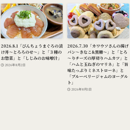
2026.8.1「びんちょうまぐろの漬
2026.7.30「カワウソさんの揚げ
け丼～とろろのせ～」と「３種の
パン～きなこ&黒糖～」と「とろ
お惣菜」と「しじみのお味噌汁」
～りチーズの厚切りハムカツ」と
「ハムと玉ねぎのマリネ」と「旨
2026年8月2日
味たっぷりミネストローネ」と
「ブルーベリージャムのヨーグル
ト」
2026年8月1日