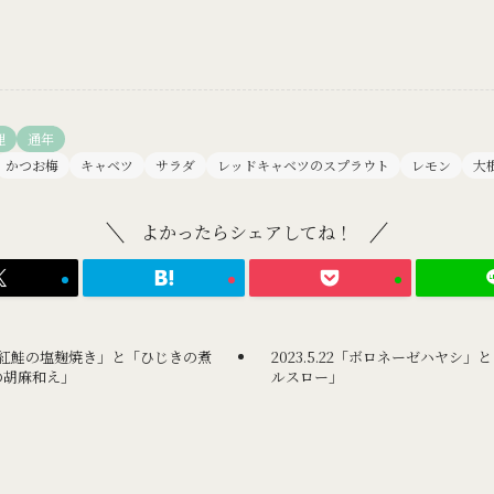
理
通年
かつお梅
キャベツ
サラダ
レッドキャベツのスプラウト
レモン
大
よかったらシェアしてね！
っとり紅鮭の塩麹焼き」と「ひじきの煮
2023.5.22「ボロネーゼハヤシ
の胡麻和え」
ルスロー」