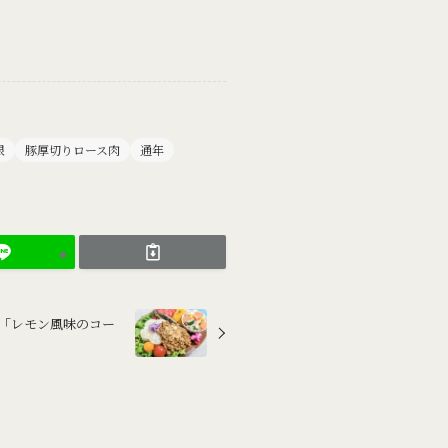
根
豚厚切りロース肉
通年
」と「レモン風味のコー