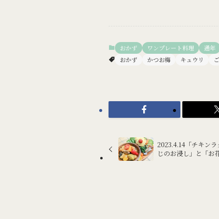
おかず
ワンプレート料理
通年
おかず
かつお梅
キュウリ
2023.4.14「チ
じのお浸し」と「お