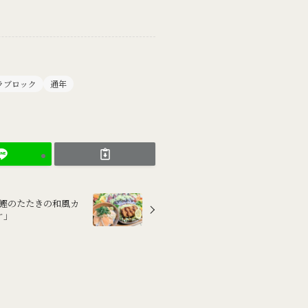
ラブロック
通年
と「鰹のたたきの和風カ
ケ」