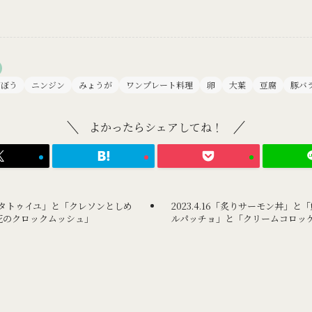
ごぼう
ニンジン
みょうが
ワンプレート料理
卵
大葉
豆腐
豚バ
よかったらシェアしてね！
キンラタトゥイユ」と「クレソンとしめ
2023.4.16「炙りサーモン丼」
花のクロックムッシュ」
ルパッチョ」と「クリームコロッ