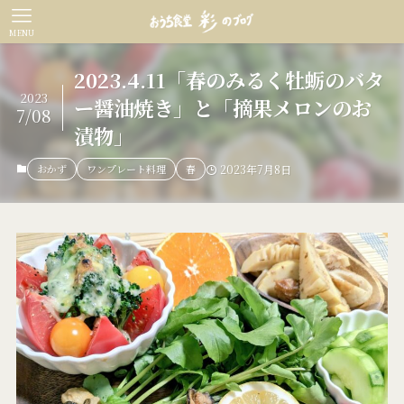
MENU
2023.4.11「春のみるく牡蛎のバタ
2023
ー醤油焼き」と「摘果メロンのお
7/08
漬物」
おかず
ワンプレート料理
春
2023年7月8日