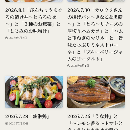
2026.8.1「びんちょうまぐ
2026.7.30「カワウソさん
ろの漬け丼～とろろのせ
の揚げパン～きなこ&黒糖
～」と「３種のお惣菜」と
～」と「とろ～りチーズの
「しじみのお味噌汁」
厚切りハムカツ」と「ハム
と玉ねぎのマリネ」と「旨
2026年8月2日
味たっぷりミネストロー
ネ」と「ブルーベリージャ
ムのヨーグルト」
2026年8月1日
2026.7.28「油淋鶏」
2026.7.26「うな丼」と
「～レモン香る～トマトと
2026年7月30日