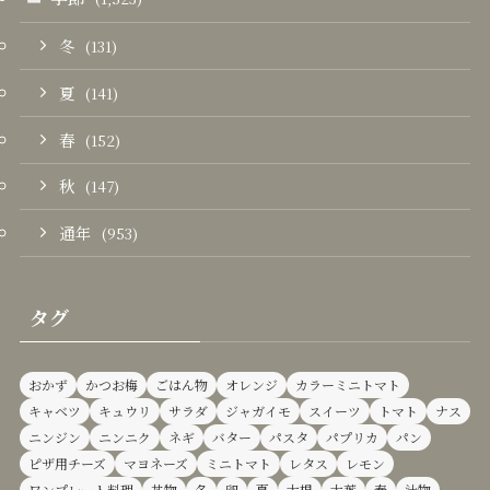
冬
(131)
夏
(141)
春
(152)
秋
(147)
通年
(953)
タグ
おかず
かつお梅
ごはん物
オレンジ
カラーミニトマト
キャベツ
キュウリ
サラダ
ジャガイモ
スイーツ
トマト
ナス
ニンジン
ニンニク
ネギ
バター
パスタ
パプリカ
パン
ピザ用チーズ
マヨネーズ
ミニトマト
レタス
レモン
ワンプレート料理
丼物
冬
卵
夏
大根
大葉
春
汁物