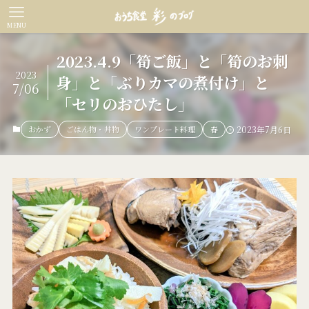
MENU
2023.4.9「筍ご飯」と「筍のお刺
2023
身」と「ぶりカマの煮付け」と
7/06
「セリのおひたし」
おかず
ごはん物・丼物
ワンプレート料理
春
2023年7月6日