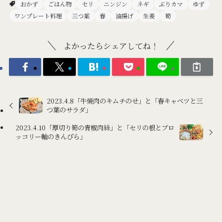
おかず
ごはん物
セリ
ニンジン
ネギ
ぶりカマ
ゆず
ワンプレート料理
三つ葉
春
油揚げ
生姜
筍
よかったらシェアしてね！
2023.4.8「牛焼肉のキムチのせ」と「春キャベツと三
つ葉のサラダ」
2023.4.10「厚切り筍の青椒肉絲」と「セリの根とブロ
ッコリー軸のきんぴら」