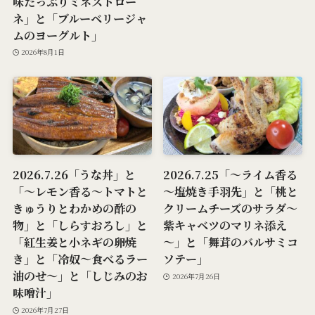
味たっぷりミネストロー
ネ」と「ブルーベリージャ
ムのヨーグルト」
2026年8月1日
2026.7.26「うな丼」と
2026.7.25「～ライム香る
「～レモン香る～トマトと
～塩焼き手羽先」と「桃と
きゅうりとわかめの酢の
クリームチーズのサラダ～
物」と「しらすおろし」と
紫キャベツのマリネ添え
「紅生姜と小ネギの卵焼
～」と「舞茸のバルサミコ
き」と「冷奴～食べるラー
ソテー」
油のせ～」と「しじみのお
2026年7月26日
味噌汁」
2026年7月27日