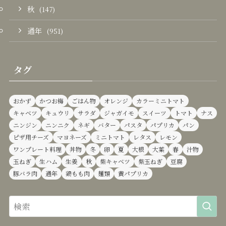
秋
(147)
通年
(951)
タグ
おかず
かつお梅
ごはん物
オレンジ
カラーミニトマト
キャベツ
キュウリ
サラダ
ジャガイモ
スイーツ
トマト
ナス
ニンジン
ニンニク
ネギ
バター
パスタ
パプリカ
パン
ピザ用チーズ
マヨネーズ
ミニトマト
レタス
レモン
ワンプレート料理
丼物
冬
卵
夏
大根
大葉
春
汁物
玉ねぎ
生ハム
生姜
秋
紫キャベツ
紫玉ねぎ
豆腐
豚バラ肉
通年
鶏もも肉
麺類
黄パプリカ