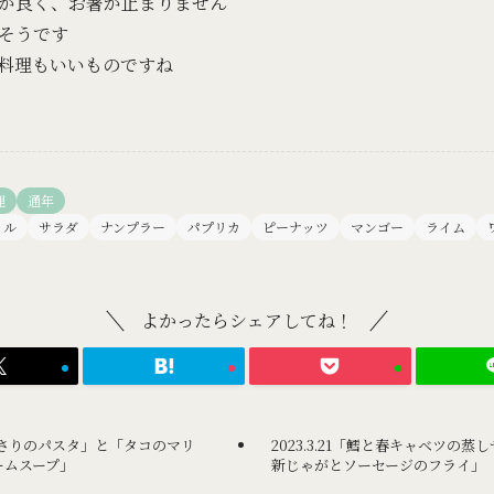
が良く、お箸が止まりません
そうです
料理もいいものですね
理
通年
イル
サラダ
ナンプラー
パプリカ
ピーナッツ
マンゴー
ライム
よかったらシェアしてね！
リとあさりのパスタ」と「タコのマリ
2023.3.21「鱈と春キャベツの
ームスープ」
新じゃがとソーセージのフライ」