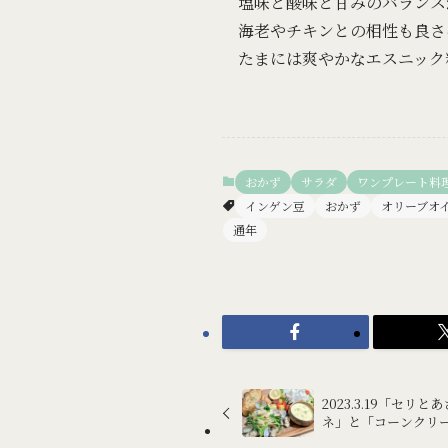
塩味と酸味と甘みのバランス
海老やチキンとの相性も良さ
たまには爽やかなエスニック
おかず
サラダ
ワンプレート料
インゲン豆
おかず
オリーブオ
通年
2023.3.19「セ
ネ」と「コーンクリ