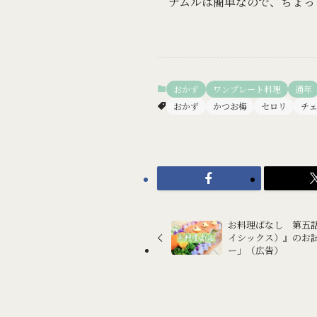
ナムルは簡単なので、ちょっ
おかず
ワンプレート料理
通年
おかず
かつお梅
セロリ
チ
お料理ばなし 第五話
イシックス）』のお
ー」（広告）