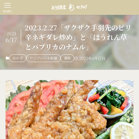
MENU
2023.2.27「ザクザク手羽先のピリ
2023
辛ネギダレ炒め」と「ほうれん草
6/17
とパプリカのナムル」
おかず
ワンプレート料理
通年
2023年6月17日