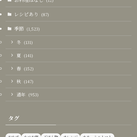
(12)
レシピあり
(87)
季節
(1,523)
冬
(131)
夏
(141)
春
(152)
秋
(147)
通年
(953)
タグ
おかず
かつお梅
ごはん物
オレンジ
カラーミニトマト