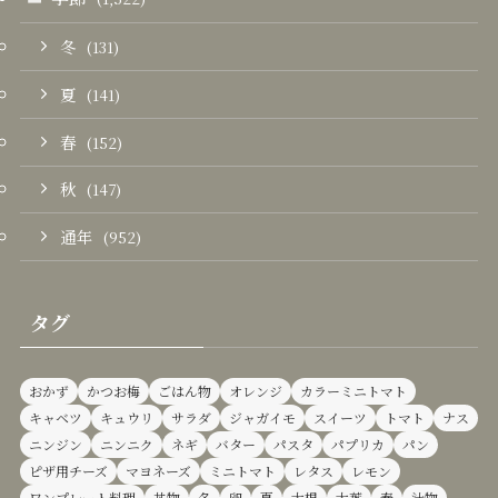
冬
(131)
夏
(141)
春
(152)
秋
(147)
通年
(952)
タグ
おかず
かつお梅
ごはん物
オレンジ
カラーミニトマト
キャベツ
キュウリ
サラダ
ジャガイモ
スイーツ
トマト
ナス
ニンジン
ニンニク
ネギ
バター
パスタ
パプリカ
パン
ピザ用チーズ
マヨネーズ
ミニトマト
レタス
レモン
ワンプレート料理
丼物
冬
卵
夏
大根
大葉
春
汁物