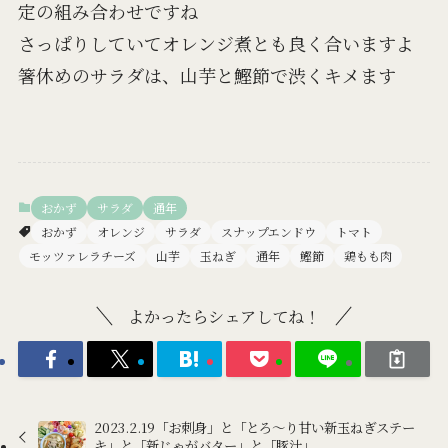
定の組み合わせですね
さっぱりしていてオレンジ煮とも良く合いますよ
箸休めのサラダは、山芋と鰹節で渋くキメます
おかず
サラダ
通年
おかず
オレンジ
サラダ
スナップエンドウ
トマト
モッツァレラチーズ
山芋
玉ねぎ
通年
鰹節
鶏もも肉
よかったらシェアしてね！
2023.2.19「お刺身」と「とろ～り甘い新玉ねぎステー
キ」と「新じゃがバター」と「豚汁」