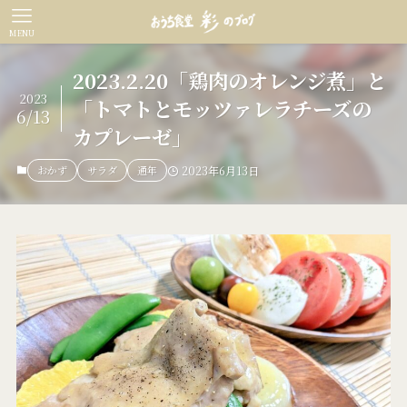
MENU
2023.2.20「鶏肉のオレンジ煮」と
2023
「トマトとモッツァレラチーズの
6/13
カプレーゼ」
おかず
サラダ
通年
2023年6月13日