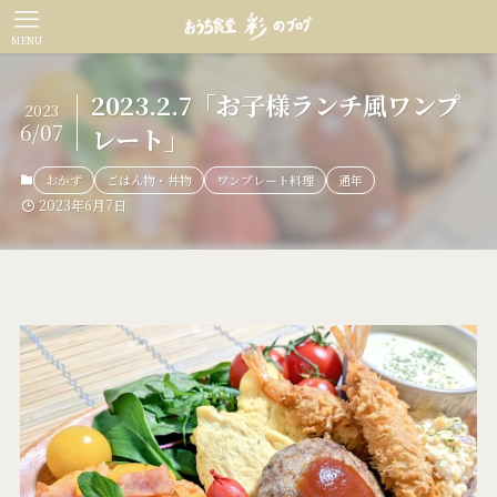
MENU
2023.2.7「お子様ランチ風ワンプ
2023
6/07
レート」
おかず
ごはん物・丼物
ワンプレート料理
通年
2023年6月7日