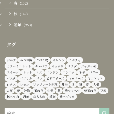
春
(152)
秋
(147)
通年
(953)
タグ
おかず
かつお梅
ごはん物
オレンジ
カボチャ
カラーミニトマト
キャベツ
キュウリ
サラダ
ジャガイモ
スイーツ
トマト
ナス
ニンジン
ニンニク
ネギ
バター
パスタ
パプリカ
パン
ピザ用チーズ
マヨネーズ
ミニトマト
レタス
レモン
ワンプレート料理
丼物
冬
卵
夏
大根
大葉
春
汁物
玉ねぎ
生姜
秋
紫キャベツ
紫玉ねぎ
豆腐
豚バラ肉
通年
鶏もも肉
麺類
黄パプリカ