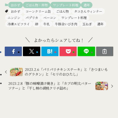
おかず
ごはん物・丼物
ワンプレート料理
通年
おかず
コーンクリーム缶
ごはん物
タコさんウィンナー
ニンジン
パプリカ
ベーコン
ワンプレート料理
冷凍エビフライ
卵
牛乳
牛豚合いびき肉
玉ねぎ
通年
よかったらシェアしてね！
2023.2.6「パリパリチキンステーキ」と「さつまいも
のグラタン」と「セリのおひたし」
2023.2.8「豚の味噌漬け焼き」と「カブの明太バター
ソテー」と「干し柿の胡桃クリチ詰め」