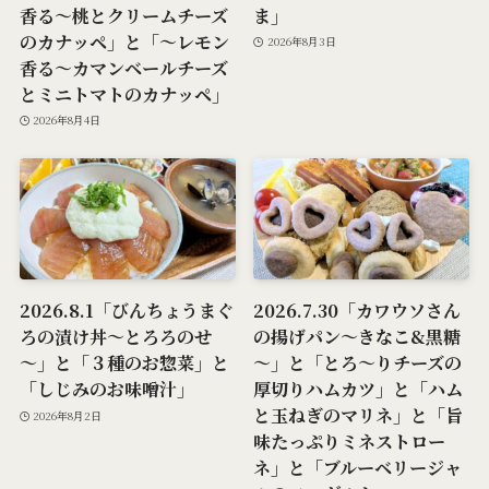
香る～桃とクリームチーズ
ま」
のカナッペ」と「～レモン
2026年8月3日
香る～カマンベールチーズ
とミニトマトのカナッペ」
2026年8月4日
2026.8.1「びんちょうまぐ
2026.7.30「カワウソさん
ろの漬け丼～とろろのせ
の揚げパン～きなこ&黒糖
～」と「３種のお惣菜」と
～」と「とろ～りチーズの
「しじみのお味噌汁」
厚切りハムカツ」と「ハム
と玉ねぎのマリネ」と「旨
2026年8月2日
味たっぷりミネストロー
ネ」と「ブルーベリージャ