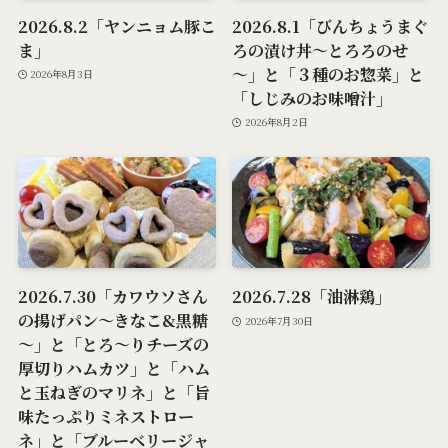
2026.8.2「ヤンニョム豚こ
2026.8.1「びんちょうまぐ
ま」
ろの漬け丼～とろろのせ
～」と「３種のお惣菜」と
2026年8月3日
「しじみのお味噌汁」
2026年8月2日
2026.7.30「カワウソさん
2026.7.28「油淋鶏」
の揚げパン～きなこ&黒糖
2026年7月30日
～」と「とろ～りチーズの
厚切りハムカツ」と「ハム
と玉ねぎのマリネ」と「旨
味たっぷりミネストロー
ネ」と「ブルーベリージャ