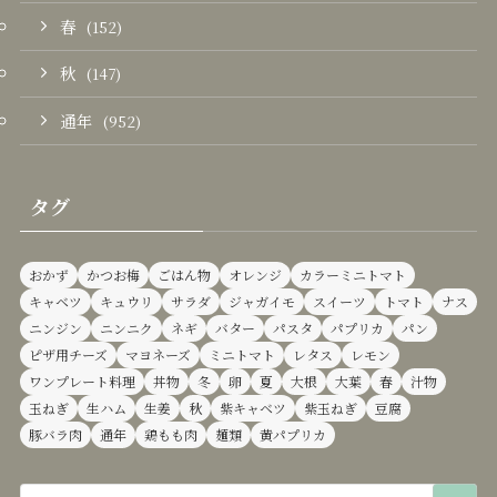
春
(152)
秋
(147)
通年
(952)
タグ
おかず
かつお梅
ごはん物
オレンジ
カラーミニトマト
キャベツ
キュウリ
サラダ
ジャガイモ
スイーツ
トマト
ナス
ニンジン
ニンニク
ネギ
バター
パスタ
パプリカ
パン
ピザ用チーズ
マヨネーズ
ミニトマト
レタス
レモン
ワンプレート料理
丼物
冬
卵
夏
大根
大葉
春
汁物
玉ねぎ
生ハム
生姜
秋
紫キャベツ
紫玉ねぎ
豆腐
豚バラ肉
通年
鶏もも肉
麺類
黄パプリカ