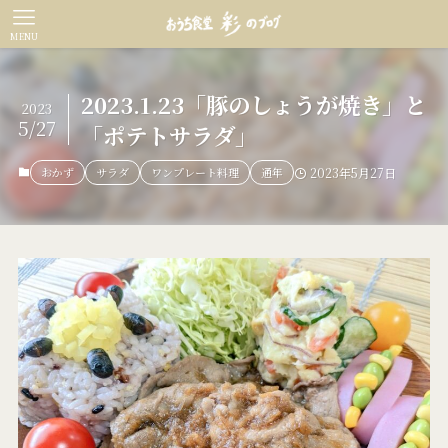
MENU
2023.1.23「豚のしょうが焼き」と
2023
5/27
「ポテトサラダ」
おかず
サラダ
ワンプレート料理
通年
2023年5月27日