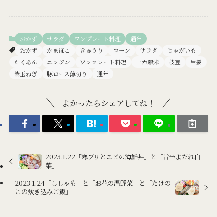
おかず
サラダ
ワンプレート料理
通年
おかず
かまぼこ
きゅうり
コーン
サラダ
じゃがいも
たくあん
ニンジン
ワンプレート料理
十六穀米
枝豆
生姜
紫玉ねぎ
豚ロース薄切り
通年
よかったらシェアしてね！
2023.1.22「寒ブリとエビの海鮮丼」と「旨辛よだれ白
菜」
2023.1.24「ししゃも」と「お花の温野菜」と「たけの
この炊き込みご飯」