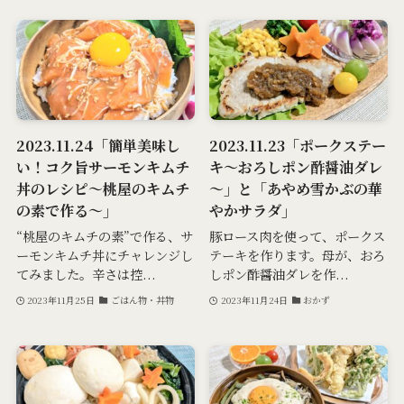
2023.11.24「簡単美味し
2023.11.23「ポークステー
い！コク旨サーモンキムチ
キ～おろしポン酢醤油ダレ
丼のレシピ～桃屋のキムチ
～」と「あやめ雪かぶの華
の素で作る～」
やかサラダ」
“桃屋のキムチの素”で作る、サ
豚ロース肉を使って、ポークス
ーモンキムチ丼にチャレンジし
テーキを作ります。母が、おろ
てみました。辛さは控...
しポン酢醤油ダレを作...
2023年11月25日
ごはん物・丼物
2023年11月24日
おかず