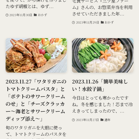
宅食サービス『三ツ星ファー
たゆず胡椒とは、ゆず...
ム』さんの、お惣菜弁当を利用
させていただきました年...
2023年11月30日
おかず
2023年11月29日
おかず
2023.11.27「ワタリガニの
2023.11.26「簡単美味し
トマトクリームパスタ」と
い！水餃子鍋」
「ポテトのサワークリーム
今日はとっても寒かったです
のせ」と「チーズクラッカ
ね。冬を感じました！芯まで冷
ー～海老とサワークリーム
えきってしまったので、...
ディップ添え～」
2023年11月27日
通年
旬のワタリガニを大胆に使っ
て、トマトクリームのパスタを