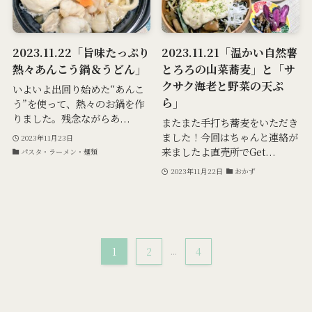
2023.11.22「旨味たっぷり
2023.11.21「温かい自然薯
熱々あんこう鍋＆うどん」
とろろの山菜蕎麦」と「サ
クサク海老と野菜の天ぷ
いよいよ出回り始めた“あんこ
ら」
う”を使って、熱々のお鍋を作
りました。残念ながらあ...
またまた手打ち蕎麦をいただき
ました！今回はちゃんと連絡が
2023年11月23日
来ましたよ直売所でGet...
パスタ・ラーメン・麺類
2023年11月22日
おかず
1
2
...
4