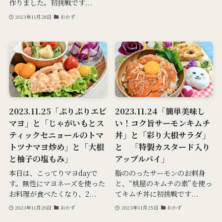
作りました。初挑戦です...
2023年11月28日
おかず
2023.11.25「ぷりぷりエビ
2023.11.24「簡単美味し
マヨ」と「じゃがいもとス
い！コク旨サーモンキムチ
ティックセニョールのトマ
丼」と「彩り大根サラダ」
トツナマヨ炒め」と「大根
と 「特製カスタード入り
と柚子の塩もみ」
アップルパイ」
本日は、こってりマヨdayで
脂ののったサーモンのお刺身
す。無性にマヨネーズを使った
と、“桃屋のキムチの素”を使っ
お料理が食べたくなり、2...
てキムチ丼に初挑戦です...
2023年11月26日
おかず
2023年11月25日
おかず