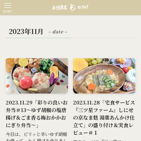
MENU
2023年11月
– date –
2023.11.29「彩りの良いお
2023.11.28「宅食サービス
弁当＃13～ゆず胡椒の塩唐
『三ツ星ファーム』しにせ
揚げ＆ごま香る梅おかかお
の京なま麩 湯葉あんかけ仕
にぎり弁当～」
立て」の盛り付け＆実食レ
ビュー＃１
今日は、ピリッと辛いゆず胡椒
を使って、から揚げを作りまし