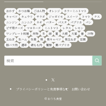
おかず
かつお梅
ごはん物
オレンジ
カラーミニトマト
キャベツ
キュウリ
サラダ
ジャガイモ
スイーツ
トマト
ナス
ニンジン
ニンニク
ネギ
バター
パスタ
パプリカ
パン
ピザ用チーズ
マヨネーズ
ミニトマト
レタス
レモン
ワンプレート料理
丼物
冬
卵
夏
大根
大葉
春
汁物
玉ねぎ
生ハム
生姜
秋
紫キャベツ
紫玉ねぎ
豆腐
豚バラ肉
通年
鶏もも肉
麺類
黄パプリカ
プライバシーポリシーと免責事項など
お問い合わせ
©
おうち食堂