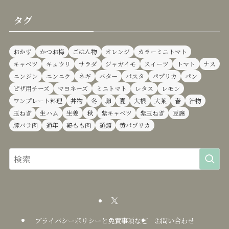
タグ
おかず
かつお梅
ごはん物
オレンジ
カラーミニトマト
キャベツ
キュウリ
サラダ
ジャガイモ
スイーツ
トマト
ナス
ニンジン
ニンニク
ネギ
バター
パスタ
パプリカ
パン
ピザ用チーズ
マヨネーズ
ミニトマト
レタス
レモン
ワンプレート料理
丼物
冬
卵
夏
大根
大葉
春
汁物
玉ねぎ
生ハム
生姜
秋
紫キャベツ
紫玉ねぎ
豆腐
豚バラ肉
通年
鶏もも肉
麺類
黄パプリカ
プライバシーポリシーと免責事項など
お問い合わせ