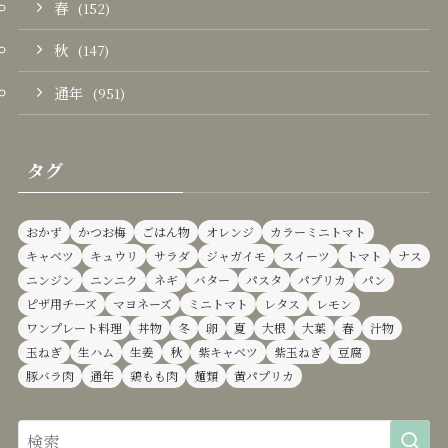
春
(152)
秋
(147)
通年
(951)
タグ
おかず
かつお梅
ごはん物
オレンジ
カラーミニトマト
キャベツ
キュウリ
サラダ
ジャガイモ
スイーツ
トマト
ナス
ニンジン
ニンニク
ネギ
バター
パスタ
パプリカ
パン
ピザ用チーズ
マヨネーズ
ミニトマト
レタス
レモン
ワンプレート料理
丼物
冬
卵
夏
大根
大葉
春
汁物
玉ねぎ
生ハム
生姜
秋
紫キャベツ
紫玉ねぎ
豆腐
豚バラ肉
通年
鶏もも肉
麺類
黄パプリカ