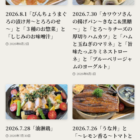
2026.8.1「びんちょうまぐ
2026.7.30「カワウソさん
ろの漬け丼～とろろのせ
の揚げパン～きなこ&黒糖
～」と「３種のお惣菜」と
～」と「とろ～りチーズの
「しじみのお味噌汁」
厚切りハムカツ」と「ハム
と玉ねぎのマリネ」と「旨
2026年8月2日
味たっぷりミネストロー
ネ」と「ブルーベリージャ
ムのヨーグルト」
2026年8月1日
2026.7.28「油淋鶏」
2026.7.26「うな丼」と
「～レモン香る～トマトと
2026年7月30日