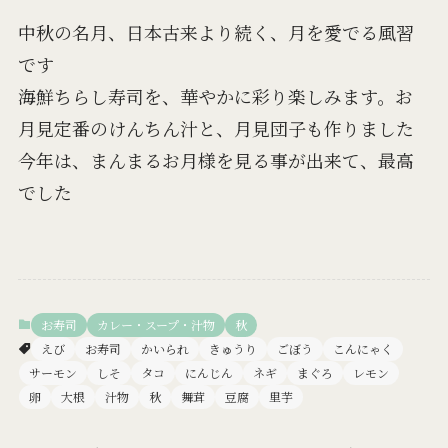
中秋の名月、日本古来より続く、月を愛でる風習
です
海鮮ちらし寿司を、華やかに彩り楽しみます。お
月見定番のけんちん汁と、月見団子も作りました
今年は、まんまるお月様を見る事が出来て、最高
でした
お寿司
カレー・スープ・汁物
秋
えび
お寿司
かいられ
きゅうり
ごぼう
こんにゃく
サーモン
しそ
タコ
にんじん
ネギ
まぐろ
レモン
卵
大根
汁物
秋
舞茸
豆腐
里芋