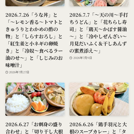
2026.7.26「うな丼」と
2026.7.7「～天の川～手打
「～レモン香る～トマトと
ちうどん」と「花ちらし寿
きゅうりとわかめの酢の
司」と「鶏天～かぼす醤油
物」と「しらすおろし」と
～」と「冷やしぜんざい～
「紅生姜と小ネギの卵焼
月見だいふく＆干しあんず
き」と「冷奴～食べるラー
の蜜煮添え～」
油のせ～」と「しじみのお
2026年7月9日
味噌汁」
2026年7月27日
2026.6.27「お刺身の盛り
2026.6.26「鶏手羽元と大
合わせ」と「切り干し大根
根のスープカレー」と「タ