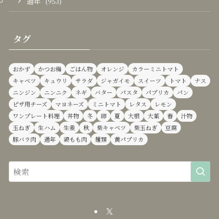
通年
(953)
タグ
おかず
かつお梅
ごはん物
オレンジ
カラーミニトマト
キャベツ
キュウリ
サラダ
ジャガイモ
スイーツ
トマト
ナス
ニンジン
ニンニク
ネギ
バター
パスタ
パプリカ
パン
ピザ用チーズ
マヨネーズ
ミニトマト
レタス
レモン
ワンプレート料理
丼物
冬
卵
夏
大根
大葉
春
汁物
玉ねぎ
生ハム
生姜
秋
紫キャベツ
紫玉ねぎ
豆腐
豚バラ肉
通年
鶏もも肉
麺類
黄パプリカ