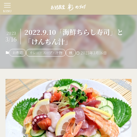
MENU
2022.9.10「海鮮ちらし寿司」と
2023
3/16
「けんちん汁」
お寿司
カレー・スープ・汁物
秋
2023年3月16日