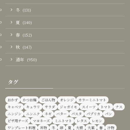
冬
(131)
夏
(140)
春
(152)
秋
(147)
通年
(950)
タグ
おかず
かつお梅
ごはん物
オレンジ
カラーミニトマト
キャベツ
キュウリ
サラダ
ジャガイモ
スイーツ
トマト
ナス
ニンジン
ニンニク
ネギ
バター
パスタ
パプリカ
パン
ピザ用チーズ
マヨネーズ
ミニトマト
レタス
レモン
ワンプレート料理
丼物
冬
卵
夏
大根
大葉
春
汁物