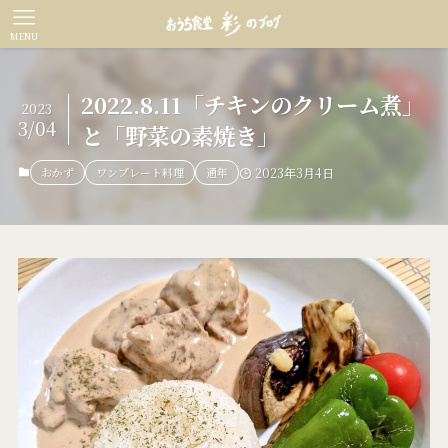
MENU
2022.8.11「チキンのクリーム煮」
2023
3/04
と「野菜の素焼き」
おかず
ワンプレート料理
通年
2023年3月4日