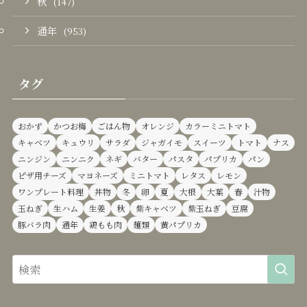
秋
(147)
通年
(953)
タグ
おかず
かつお梅
ごはん物
オレンジ
カラーミニトマト
キャベツ
キュウリ
サラダ
ジャガイモ
スイーツ
トマト
ナス
ニンジン
ニンニク
ネギ
バター
パスタ
パプリカ
パン
ピザ用チーズ
マヨネーズ
ミニトマト
レタス
レモン
ワンプレート料理
丼物
冬
卵
夏
大根
大葉
春
汁物
玉ねぎ
生ハム
生姜
秋
紫キャベツ
紫玉ねぎ
豆腐
豚バラ肉
通年
鶏もも肉
麺類
黄パプリカ