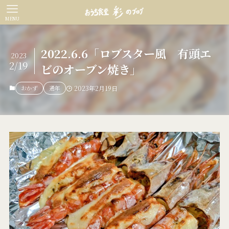
MENU
2022.6.6「ロブスター風 有頭エ
2023
2/19
ビのオーブン焼き」
おかず
通年
2023年2月19日