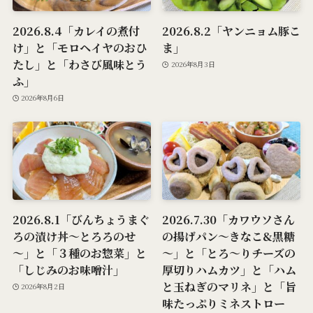
2026.8.4「カレイの煮付
2026.8.2「ヤンニョム豚こ
け」と「モロヘイヤのおひ
ま」
たし」と「わさび風味とう
2026年8月3日
ふ」
2026年8月6日
2026.8.1「びんちょうまぐ
2026.7.30「カワウソさん
ろの漬け丼～とろろのせ
の揚げパン～きなこ&黒糖
～」と「３種のお惣菜」と
～」と「とろ～りチーズの
「しじみのお味噌汁」
厚切りハムカツ」と「ハム
と玉ねぎのマリネ」と「旨
2026年8月2日
味たっぷりミネストロー